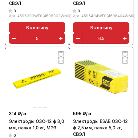
СВЭЛ
СВЭЛ
0
0
Арт.
4596303WE0(4596303WM0)
Арт.
4596404WE0(4596404WM0)
В корзину
В корзину
314 ₽/
кг
595 ₽/
кг
Электроды ОЗС-12 ф 3,0
Электроды ESAB ОЗС-12
мм, пачка 1,0 кг, МЭЗ
ф 2,5 мм, пачка 5,0 кг,
СВЭЛ
0