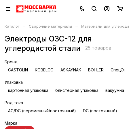
–
–
Каталог
Сварочные материалы
Материалы для углероди
Электроды ОЗС-12 для
углеродистой стали
25 товаров
Бренд
CASTOLIN
KOBELCO
ASKAYNAK
BOHLER
СпецЭле
Упаковка
картонная упаковка
блистерная упаковка
вакуумная 
Род тока
AC/DC (переменный/постоянный)
DC (постоянный)
Марка