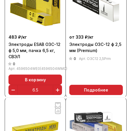
483 ₽/
кг
от 333 ₽/
кг
Электроды ESAB ОЗС-12
Электроды ОЗС-12 ф 2,5
ф 5,0 мм, пачка 6,5 кг,
мм (Premium)
СВЭЛ
0
Арт.
ОЗС12 2,5Prm
0
Арт.
4596504WE0(4596504WM0)
В корзину
Подробнее