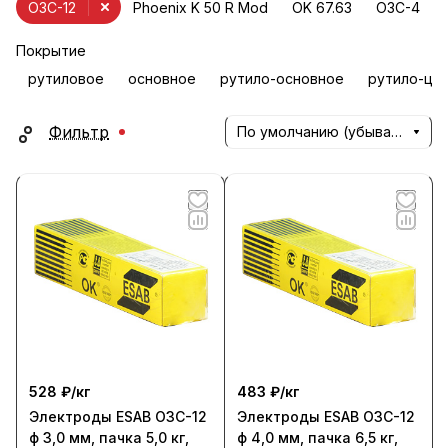
ОЗС-12
Phoenix K 50 R Mod
OK 67.63
ОЗС-4
Покрытие
рутиловое
основное
рутило-основное
рутило-це
Фильтр
По умолчанию (убывание)
528 ₽/
кг
483 ₽/
кг
Электроды ESAB ОЗС-12
Электроды ESAB ОЗС-12
ф 3,0 мм, пачка 5,0 кг,
ф 4,0 мм, пачка 6,5 кг,