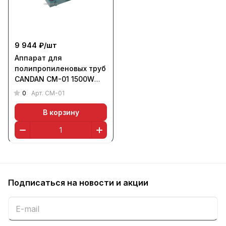
9 944 ₽/
шт
Аппарат для
полипропиленовых труб
CANDAN CM-01 1500W
(220 В, 16-63 мм, 1500
0
Арт.
CM-01
Вт, 3 нагр.эл., 6,5 кг)
В корзину
Подписаться
на новости и акции