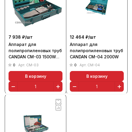
7 938 ₽/
шт
12 464 ₽/
шт
Аппарат для
Аппарат для
полипропиленовых труб
полипропиленовых труб
CANDAN CM-03 1500W
CANDAN CM-04 2000W
(220 В, 16-63 мм, 1500
0
0
Арт.
CM-03
Арт.
CM-04
Вт, 2 нагр.эл., 6 кг)
В корзину
В корзину