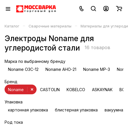
–
–
Каталог
Сварочные материалы
Материалы для углероди
Электроды Noname для
углеродистой стали
16 товаров
Марка по выбранному бренду
Noname ОЗС-12
Noname АНО-21
Noname МР-3
Nona
Бренд
Noname
CASTOLIN
KOBELCO
ASKAYNAK
BOH
Упаковка
картонная упаковка
блистерная упаковка
вакуумная 
Род тока