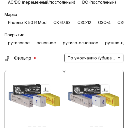
AC/DC (переменный/постоянный)
DC (постоянный)
Марка
Phoenix K 50 R Mod
OK 67.63
ОЗС-12
ОЗС-4
ОЗС-
Покрытие
рутиловое
основное
рутило-основное
рутило-це
Фильтр
По умолчанию (убывание)