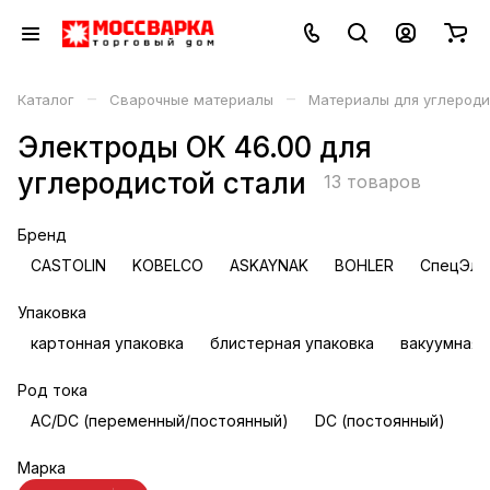
–
–
Каталог
Сварочные материалы
Материалы для углероди
Электроды ОК 46.00 для
углеродистой стали
13 товаров
Бренд
CASTOLIN
KOBELCO
ASKAYNAK
BOHLER
СпецЭле
Упаковка
картонная упаковка
блистерная упаковка
вакуумная 
Род тока
AC/DC (переменный/постоянный)
DC (постоянный)
Марка