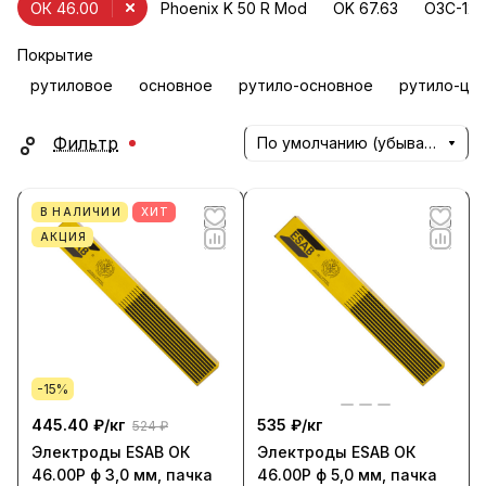
ОК 46.00
Phoenix K 50 R Mod
OK 67.63
ОЗС-12
Покрытие
рутиловое
основное
рутило-основное
рутило-це
Фильтр
По умолчанию (убывание)
В НАЛИЧИИ
ХИТ
АКЦИЯ
-15%
445.40 ₽/
кг
535 ₽/
кг
524 ₽
Электроды ESAB ОК
Электроды ESAB ОК
46.00Р ф 3,0 мм, пачка
46.00Р ф 5,0 мм, пачка