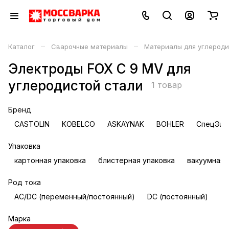
–
–
Каталог
Сварочные материалы
Материалы для углероди
Электроды FOX C 9 MV для
углеродистой стали
1 товар
Бренд
CASTOLIN
KOBELCO
ASKAYNAK
BOHLER
СпецЭле
Упаковка
картонная упаковка
блистерная упаковка
вакуумная 
Род тока
AC/DC (переменный/постоянный)
DC (постоянный)
Марка