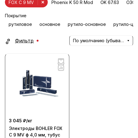
FOX C 9 MV
Phoenix K 50 R Mod
OK 67.63
ОЗС-
Покрытие
рутиловое
основное
рутило-основное
рутило-це
Фильтр
По умолчанию (убывание)
3 045 ₽/
кг
Электроды BOHLER FOX
C 9 MV ф 4,0 мм, тубус