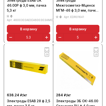
Электроды ESAB ОК
Электроды
46.00Р ф 3,0 мм, пачка
Межгосметиз-Мценск
5,3 кг
МГМ-46 ф 3,0 мм, пачка
5,0 кг
0
0
Арт.
EDR01641
Арт.
4600303AE0(4600303AM0)
В корзину
В корзину
638.24 ₽/
кг
284 ₽/
кг
Электроды ESAB 28 ф 2,5
Электроды ЭБ ОК-46.00
мм, пачка 3,5 кг
Стандарт РЦ ф 4,0 мм,