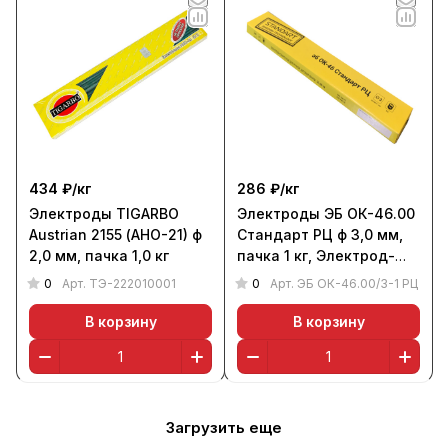
434 ₽/
кг
286 ₽/
кг
Электроды TIGARBO
Электроды ЭБ ОК-46.00
Austrian 2155 (АНО-21) ф
Стандарт РЦ ф 3,0 мм,
2,0 мм, пачка 1,0 кг
пачка 1 кг, Электрод-
Бор
0
0
Арт.
ТЭ-222010001
Арт.
ЭБ ОК-46.00/3-1 РЦ
В корзину
В корзину
Загрузить еще