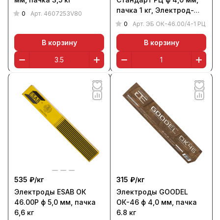
пачка 1 кг, Электрод-
0
Арт.
4607253V80
Бор
0
Арт.
ЭБ ОК-46.00/4-1 РЦ
В корзину
В корзину
535 ₽/
кг
315 ₽/
кг
Электроды ESAB ОК
Электроды GOODEL
46.00Р ф 5,0 мм, пачка
ОК-46 ф 4,0 мм, пачка
6,6 кг
6.8 кг