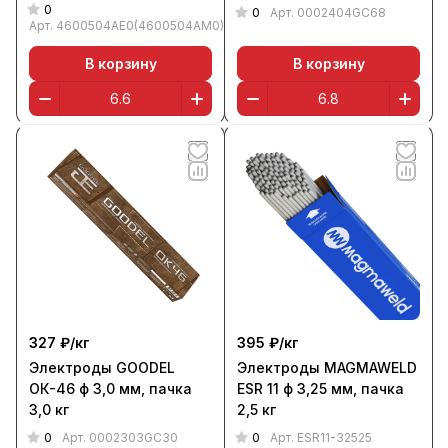
0
0
Арт.
0002404GC68
Арт.
4600504AE0(4600504AM0)
В корзину
В корзину
327 ₽/
кг
395 ₽/
кг
Электроды GOODEL
Электроды MAGMAWELD
ОК-46 ф 3,0 мм, пачка
ESR 11 ф 3,25 мм, пачка
3,0 кг
2,5 кг
0
0
Арт.
0002303GC30
Арт.
ESR11-32525