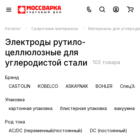
–
–
Каталог
Сварочные материалы
Материалы для углероди
Электроды рутило-
целлюлозные для
углеродистой стали
103 товара
Бренд
CASTOLIN
KOBELCO
ASKAYNAK
BOHLER
СпецЭле
Упаковка
картонная упаковка
блистерная упаковка
вакуумная 
Род тока
AC/DC (переменный/постоянный)
DC (постоянный)