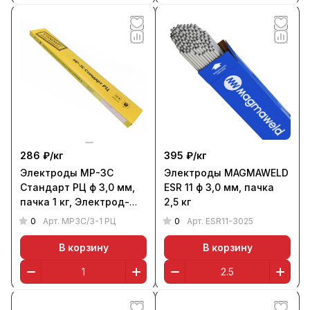
286 ₽/
кг
395 ₽/
кг
Электроды МР-3С
Электроды MAGMAWELD
Стандарт РЦ ф 3,0 мм,
ESR 11 ф 3,0 мм, пачка
пачка 1 кг, Электрод-
2,5 кг
Бор
0
0
Арт.
МР3С/3-1 РЦ
Арт.
ESR11-3025
В корзину
В корзину