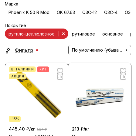
Марка
Phoenix K 50 R Mod
OK 67.63
ОЗС-12
ОЗС-4
ОЗС-
Покрытие
рутило-целлюлозное
рутиловое
основное
ру
Фильтр
По умолчанию (убывание)
В НАЛИЧИИ
ХИТ
АКЦИЯ
-15%
445.40 ₽/
кг
213 ₽/
кг
524 ₽