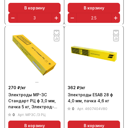
В корзину
В корзину
270 ₽/
кг
362 ₽/
кг
Электроды МР-3С
Электроды ESAB 28 ф
Стандарт РЦ ф 3,0 мм,
4,0 мм, пачка 4,6 кг
пачка 5 кг, Электрод-
0
Арт.
4607404V80
Бор
0
Арт.
МР3С /3 РЦ
В корзину
В корзину