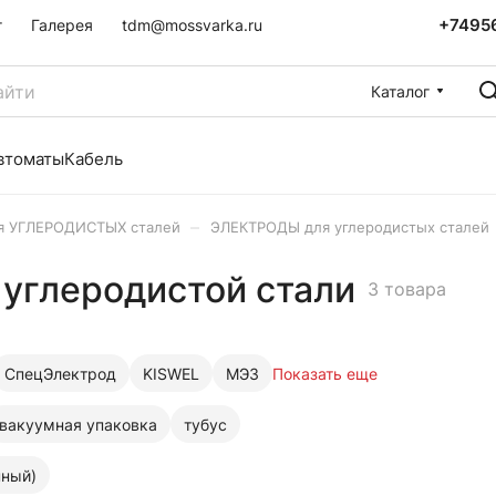
+7495
г
Галерея
tdm@mossvarka.ru
Каталог
втоматы
Кабель
–
я УГЛЕРОДИСТЫХ сталей
ЭЛЕКТРОДЫ для углеродистых сталей
 углеродистой стали
3 товара
СпецЭлектрод
KISWEL
МЭЗ
Показать еще
вакуумная упаковка
тубус
нный)