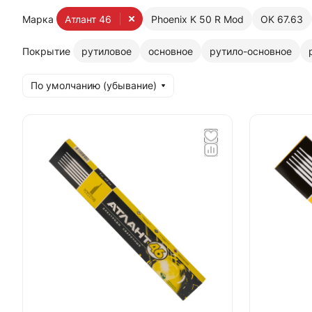
Марка
Атлант 46
Phoenix K 50 R Mod
OK 67.63
Покрытие
рутиловое
основное
рутило-основное
По умолчанию (убывание)