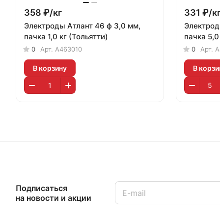
358 ₽/
кг
331 ₽/
к
Электроды Атлант 46 ф 3,0 мм,
Электрод
пачка 1,0 кг (Тольятти)
пачка 5,0
0
Арт.
А463010
0
Арт.
А
В корзину
В корзи
Подписаться
на новости и акции