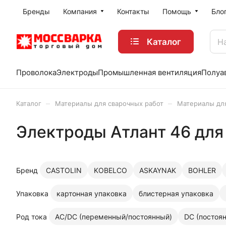
Бренды
Компания
Контакты
Помощь
Бло
Каталог
Проволока
Электроды
Промышленная вентиляция
Полуа
–
–
Каталог
Материалы для сварочных работ
Материалы дл
Электроды Атлант 46 для
Бренд
CASTOLIN
KOBELCO
ASKAYNAK
BOHLER
Упаковка
картонная упаковка
блистерная упаковка
Род тока
AC/DC (переменный/постоянный)
DC (постоя