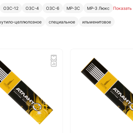
ОЗС-12
ОЗС-4
ОЗС-6
МР-3С
МР-3 Люкс
Показать
рутило-целлюлозное
специальное
ильменитовое