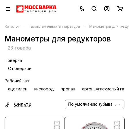
–
–
Каталог
Газопламенная аппаратура
Манометры для реду
Манометры для редукторов
23 товара
Поверка
С поверкой
Рабочий газ
ацетилен
кислород
пропан
аргон, углекислый газ
Фильтр
По умолчанию (убывание)