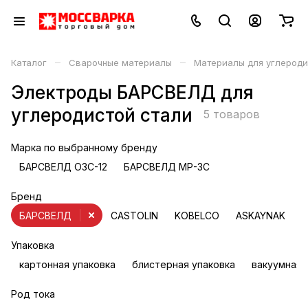
–
–
Каталог
Сварочные материалы
Материалы для углероди
Электроды БАРСВЕЛД для
углеродистой стали
5 товаров
Марка по выбранному бренду
БАРСВЕЛД ОЗС-12
БАРСВЕЛД МР-3С
Бренд
БАРСВЕЛД
CASTOLIN
KOBELCO
ASKAYNAK
B
Упаковка
картонная упаковка
блистерная упаковка
вакуумная 
Род тока