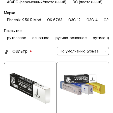
AC/DC (переменный/постоянный)
DC (постоянный)
Марка
Phoenix K 50 R Mod
OK 67.63
ОЗС-12
ОЗС-4
ОЗС-
Покрытие
рутиловое
основное
рутило-основное
рутило-це
Фильтр
По умолчанию (убывание)