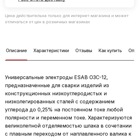
Цена действительна только для интернет-магазина и может
отличаться от цен в розничных магазинах
Описание
Характеристики
Отзывы
Как купить
Опла
Универсальные электроды ESAB ОЗС-12,
предназначенные для сварки изделий из
конструкционных низкоуглеродистых и
низколегированных сталей с содержанием
углерода до 0,25% на постоянном токе любой
полярности и переменном токе. Характеризуются
великолепной отделяемостью шлака в сочетании
с плавным переходом от наплавленного валика к