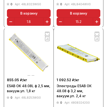
0
0
Арт.
48L8323WG0
Арт.
48L8404WV0
В корзину
В корзину
855.05 ₽/
кг
1 092.52 ₽/
кг
ESAB OK 48.08L ф 2,5 мм,
Электроды ESAB ОК
вакуум.уп. 1,8 кг
48.08 ф 3,2 мм,
вакуум.уп. 2,4 кг
0
Арт.
48L8253WG0
0
Арт.
48083242G0