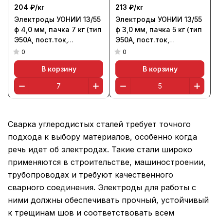
204 ₽/
кг
213 ₽/
кг
Электроды УОНИИ 13/55
Электроды УОНИИ 13/55
ф 4,0 мм, пачка 7 кг (тип
ф 3,0 мм, пачка 5 кг (тип
Э50А, пост.ток,
Э50А, пост.ток,
основной), Сычевск
основной), Сычевск
0
0
В корзину
В корзину
Сварка углеродистых сталей требует точного
подхода к выбору материалов, особенно когда
речь идет об электродах. Такие стали широко
применяются в строительстве, машиностроении,
трубопроводах и требуют качественного
сварного соединения. Электроды для работы с
ними должны обеспечивать прочный, устойчивый
к трещинам шов и соответствовать всем