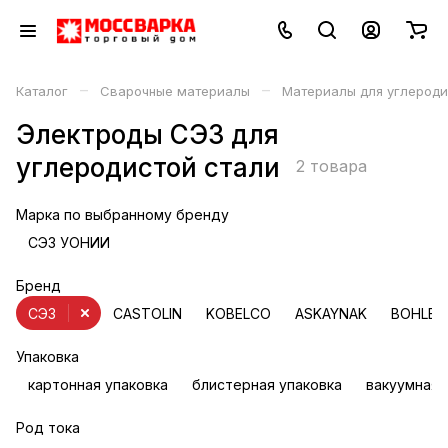
–
–
Каталог
Сварочные материалы
Материалы для углероди
Электроды СЭЗ для
углеродистой стали
2 товара
Марка по выбранному бренду
СЭЗ УОНИИ
Бренд
СЭЗ
CASTOLIN
KOBELCO
ASKAYNAK
BOHLER
Упаковка
картонная упаковка
блистерная упаковка
вакуумная 
Род тока