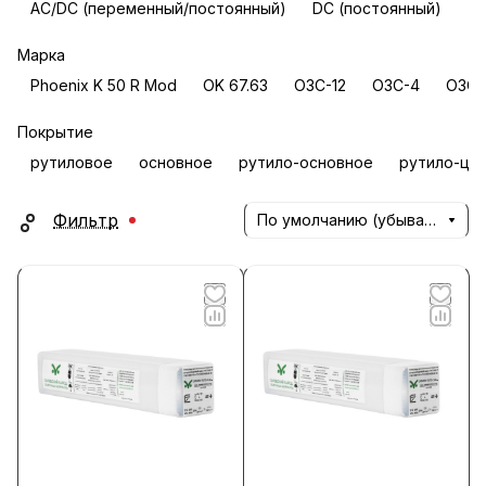
AC/DC (переменный/постоянный)
DC (постоянный)
Марка
Phoenix K 50 R Mod
OK 67.63
ОЗС-12
ОЗС-4
ОЗС-
Покрытие
рутиловое
основное
рутило-основное
рутило-це
Фильтр
По умолчанию (убывание)