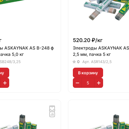
г
520.20 ₽/
кг
248 ф
Электроды ASKAYNAK AS
пачка 5,0 кг
2,5 мм, пачка 5 кг
SB248/3,25
0
Арт.
ASR143/2,5
ну
В корзину