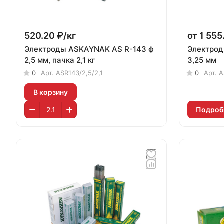
520.20 ₽/
кг
от 1 555
Электроды ASKAYNAK AS R-143 ф
Электрод
2,5 мм, пачка 2,1 кг
3,25 мм
0
Арт.
ASR143/2,5/2,1
0
Арт.
A
В корзину
Подроб