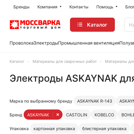
Бренды
Компания
Контакты
Помощь
Бло
Каталог
Проволока
Электроды
Промышленная вентиляция
Полуа
–
–
Каталог
Материалы для сварочных работ
Материалы дл
Электроды ASKAYNAK для
Марка по выбранному бренду
ASKAYNAK R-143
ASKAY
Бренд
ASKAYNAK
CASTOLIN
KOBELCO
BOHL
Упаковка
картонная упаковка
блистерная упаковка