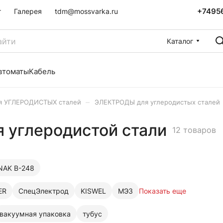
+7495
г
Галерея
tdm@mossvarka.ru
Каталог
втоматы
Кабель
–
я УГЛЕРОДИСТЫХ сталей
ЭЛЕКТРОДЫ для углеродистых сталей
 углеродистой стали
12 товаров
NAK B-248
ER
СпецЭлектрод
KISWEL
МЭЗ
Показать еще
вакуумная упаковка
тубус