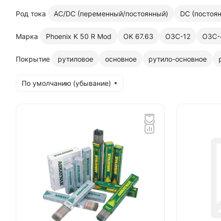
Род тока
AC/DC (переменный/постоянный)
DC (постоя
Марка
Phoenix K 50 R Mod
OK 67.63
ОЗС-12
ОЗС-
Покрытие
рутиловое
основное
рутило-основное
По умолчанию (убывание)