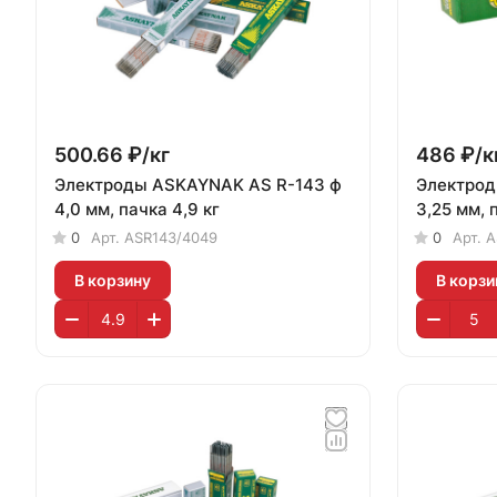
500.66 ₽/
кг
486 ₽/
к
Электроды ASKAYNAK AS R-143 ф
Электроды ASKAYNAK AS B-
4,0 мм, пачка 4,9 кг
3,25 мм, 
0
Арт.
ASR143/4049
0
Арт.
A
В корзину
В корзи