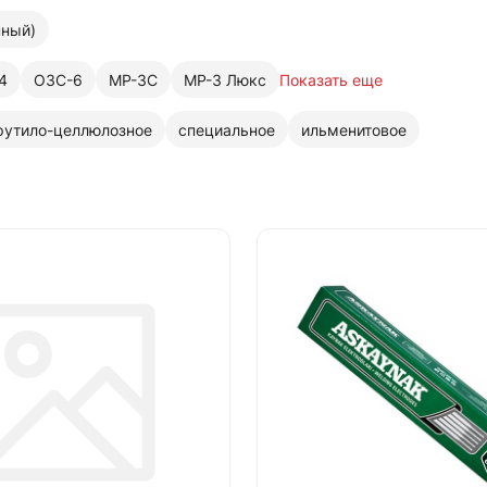
нный)
4
ОЗС-6
МР-3С
МР-3 Люкс
Показать еще
рутило-целлюлозное
специальное
ильменитовое