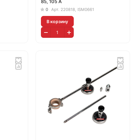
85, 105 А
0
Арт.
220818, ISM0661
В корзину