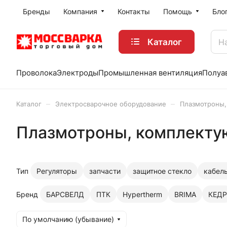
Бренды
Компания
Контакты
Помощь
Бло
Каталог
Проволока
Электроды
Промышленная вентиляция
Полуа
–
–
Каталог
Электросварочное оборудование
Плазмотроны,
Плазмотроны, комплекту
Тип
Регуляторы
запчасти
защитное стекло
кабел
Бренд
БАРСВЕЛД
ПТК
Hypertherm
BRIMA
КЕДР
По умолчанию (убывание)