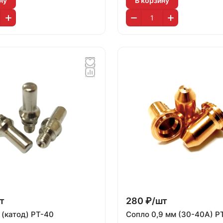
ну
В корзину
т
280 ₽/
шт
 (катод) PT-40
Сопло 0,9 мм (30-40А) P