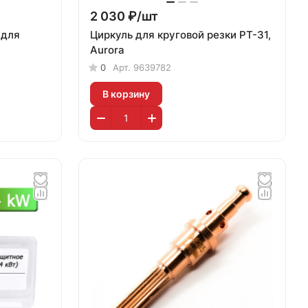
2 030 ₽/
шт
 для
Циркуль для круговой резки PT-31,
Aurora
0
Арт.
9639782
В корзину