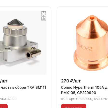
/
шт
270 ₽/
шт
 часть в сборе TRA BM111
Сопло Hypertherm 105A д
PMX105, GP220990
20AG1700B
0
Арт.
GP220990, IVU0029