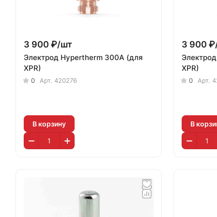
3 900 ₽/
шт
3 900 ₽
Электрод Hypertherm 300А (для
Электрод
XPR)
XPR)
0
Арт.
420276
0
Арт.
4
В корзину
В корзи