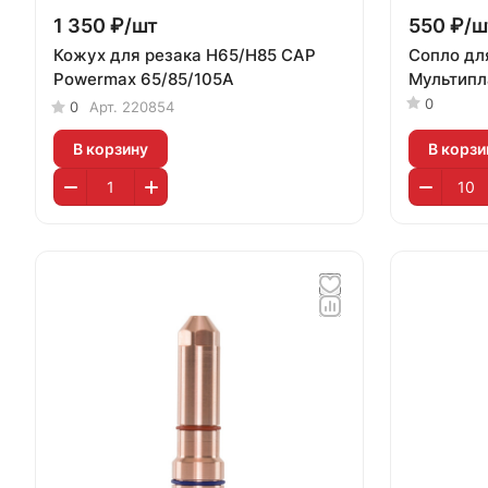
1 350 ₽/
шт
550 ₽/
ш
Кожух для резака Н65/Н85 САР
Сопло дл
Powermax 65/85/105A
Мультипл
0
0
Арт.
220854
В корзину
В корзи