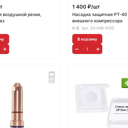
т
1 400 ₽/
шт
я воздушной резки,
Насадка защитная PT-40
аз
внешнего компрессора
0
Арт.
20-048-4700
ну
В корзину