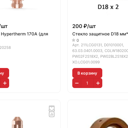
/
шт
200 ₽/
шт
 Hypertherm 170А (для
Стекло защитное D18 мм
0
Арт.
211LCG0131, D01010001,
20258
63.03.0401.0003, CGLW180200
PW02F2S18X2, PW02BL2S18X2
XO.LCG01.0099
ну
В корзину