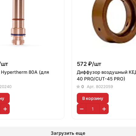
/
шт
572 ₽/
шт
 Hypertherm 80А (для
Диффузор воздушный КЕ
40 PRO/CUT-45 PRO)
20240
0
Арт.
8022059
ну
В корзину
Загрузить еще