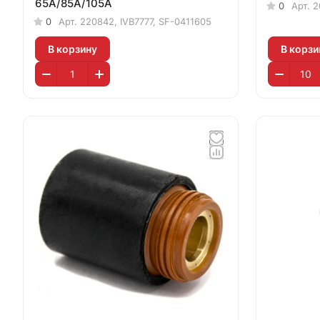
65A/85A/105A
0
Арт.
2
0
Арт.
220842, IVB7777, SF-0411605
В корзину
В корзи