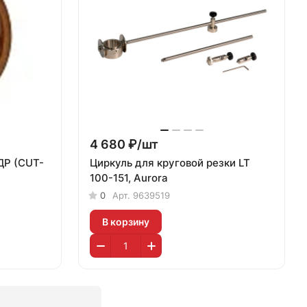
4 680 ₽/
шт
ДР (CUT-
Циркуль для круговой резки LT
100-151, Aurora
0
Арт.
9639519
В корзину