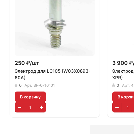
250 ₽/
шт
3 900 ₽
Электрод для LC105 (W03X0893-
Электрод
60A)
XPR)
0
Арт.
SF-0710101
0
Арт.
4
В корзину
В корзи