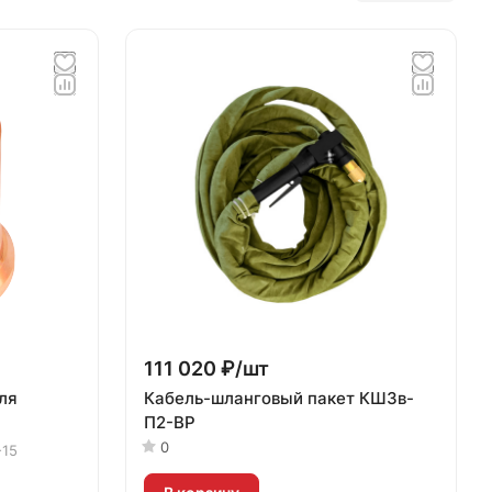
111 020 ₽/
шт
ля
Кабель-шланговый пакет КШ3в-
П2-ВР
0
-15