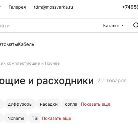
+7495
г
Галерея
tdm@mossvarka.ru
Каталог
втоматы
Кабель
 их комплектующие и Прочее
ющие и расходники
211 товаров
ь
диффузоры
насадки
сопла
Показать еще
Noname
TBi
Показать еще