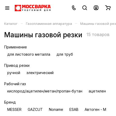
–
–
Каталог
Газопламенная аппаратура
Машины газовой рез
Машины газовой резки
15 товаров
Применение
для листового металла
для труб
Привод резки
ручной
электрический
Рабочий газ
кислород/ацетилен/метан/пропан-бутан
ацетилен
п
Бренд
MESSER
GAZCUT
Noname
ESAB
Автоген - М