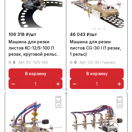
106 318 ₽/
шт
46 043 ₽/
шт
Машина для резки
Машина для резки
листов KC-12/S-100 (1
листов CG-30 I (1 резак,
резак, круговой рельс
1 рельс)
900 мм)
0
0
Арт.
KC-12/S-100
Арт.
CG-30 I 1 рельс
В корзину
В корзину