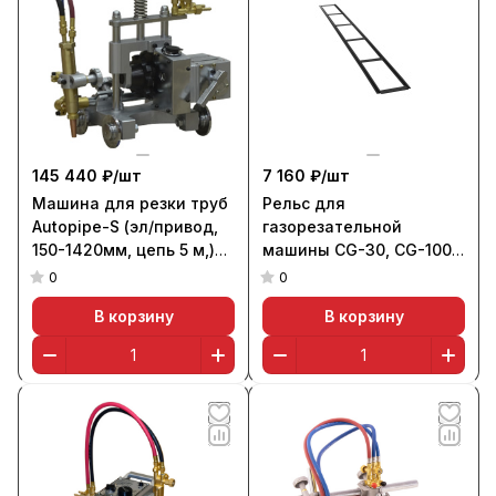
145 440 ₽/
шт
7 160 ₽/
шт
Машина для резки труб
Рельс для
Autopipe-S (эл/привод,
газорезательной
150-1420мм, цепь 5 м,)
машины CG-30, CG-100
аналог ОРБИТА, КОМЕТА
L=1800 мм, "шип"
0
0
В корзину
В корзину