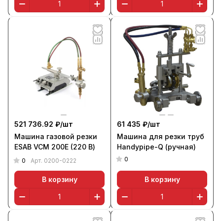
521 736.92 ₽/
шт
61 435 ₽/
шт
Машина газовой резки
Машина для резки труб
ESAB VCM 200E (220 В)
Handypipe-Q (ручная)
0
0
Арт.
0200-0222
В корзину
В корзину