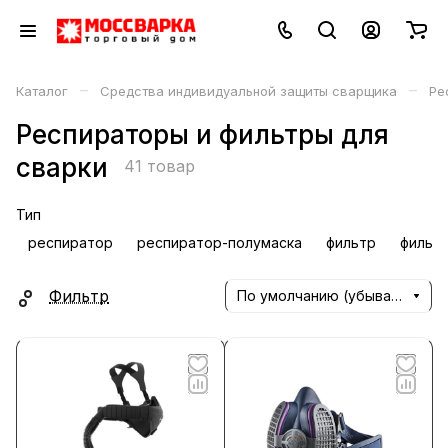
–
–
Каталог
Средства индивидуальной защиты сварщика
Ре
Респираторы и фильтры для
сварки
41 товар
Тип
респиратор
респиратор-полумаска
фильтр
фильт
Фильтр
По умолчанию (убывание)