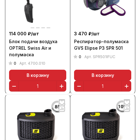
114 000 ₽/
шт
3 470 ₽/
шт
Блок подачи воздуха
Респиратор-полумаска
OPTREL Swiss Air и
GVS Elipse P3 SPR 501
полумаска
0
Арт.
SPR501IFUC
0
Арт.
4700.010
В корзину
В корзину