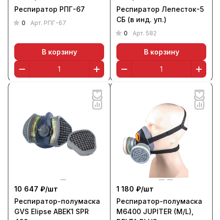
Респиратор РПГ-67
Респиратор Лепесток-5
СБ (в инд. уп.)
0
Арт.
РПГ-67
0
Арт.
582
В корзину
В корзину
10 647 ₽/
шт
1 180 ₽/
шт
Респиратор-полумаска
Респиратор-полумаска
GVS Elipse ABEK1 SPR
M6400 JUPITER (M/L),