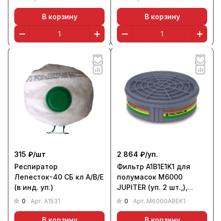
В корзину
В корзину
315 ₽/
шт
2 864 ₽/
уп.
Респиратор
Фильтр A1B1E1K1 для
Лепесток-40 СБ кл A/B/E
полумасок M6000
(в инд. уп.)
JUPITER (уп. 2 шт.,),
DELTA PLUS
0
0
Арт.
А1531
Арт.
M6000ABEK1
В корзину
В корзину