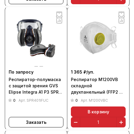
По запросу
1 365 ₽/
уп.
Респиратор-полумаска
Респиратор M1200VB
с защитой зрения GVS
складной
Elipse Integra A1 P3 SPR
двухпанельный (FFP2 NR
401
D, уп. 10 шт.), DELTA PLUS
0
0
Арт.
SPR401IFUC
Арт.
M1200VBC
В корзину
Заказать