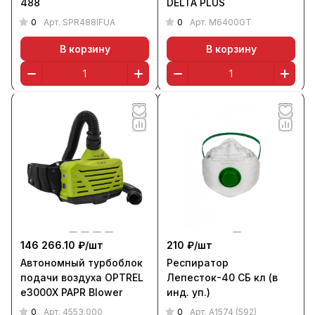
488
DELTA PLUS
0
0
Арт.
SPR488IFUA
Арт.
M6400GT
В корзину
В корзину
146 266.10 ₽/
шт
210 ₽/
шт
Автономный турбоблок
Респиратор
подачи воздуха OPTREL
Лепесток-40 СБ кл (в
e3000X PAPR Blower
инд. уп.)
0
0
Арт.
4553.000
Арт.
А1574 (592)