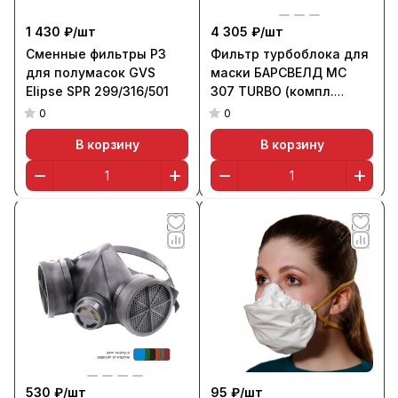
1 430 ₽/
шт
4 305 ₽/
шт
Сменные фильтры P3
Фильтр турбоблока для
для полумасок GVS
маски БАРСВЕЛД МС
Elipse SPR 299/316/501
307 TURBO (компл.
аэрозольный 1 шт.
0
0
предфильтр угольный 3
В корзину
В корзину
шт)
530 ₽/
шт
95 ₽/
шт