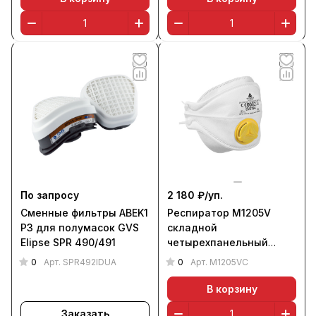
По запросу
2 180 ₽/
уп.
Сменные фильтры ABEK1
Респиратор M1205V
P3 для полумасок GVS
складной
Elipse SPR 490/491
четырехпанельный
(FFP2 NR D, уп. 10 шт.),
0
0
Арт.
SPR492IDUA
Арт.
M1205VC
DELTA PLUS
В корзину
Заказать