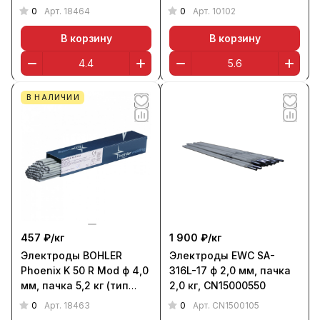
Э50А, пост+перем.
основной)
0
0
Арт.
18464
Арт.
10102
основной, аналог LB-
52U)
В корзину
В корзину
В НАЛИЧИИ
457 ₽/
кг
1 900 ₽/
кг
Электроды BOHLER
Электроды EWC SA-
Phoenix K 50 R Mod ф 4,0
316L-17 ф 2,0 мм, пачка
мм, пачка 5,2 кг (тип
2,0 кг, CN15000550
Э50А, пост+перем.
0
0
Арт.
18463
Арт.
CN1500105
основной, аналог LB-