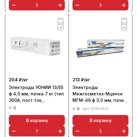
204 ₽/
кг
213 ₽/
кг
Электроды УОНИИ 13/55
Электроды
ф 4,0 мм, пачка 7 кг (тип
Межгосметиз-Мценск
Э50А, пост.ток,
МГМ-46 ф 3,0 мм, пачка
основной), Сычевск
5,0 кг
0
0
Арт.
EDR01641
В корзину
В корзину