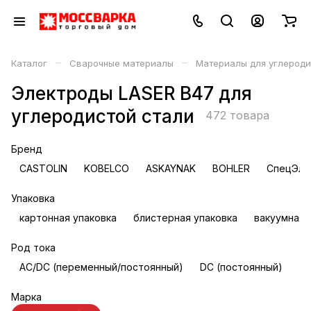
–
–
Каталог
Сварочные материалы
Материалы для углероди
Электроды LASER B47 для
углеродистой стали
472 товара
Бренд
CASTOLIN
KOBELCO
ASKAYNAK
BOHLER
СпецЭле
Упаковка
картонная упаковка
блистерная упаковка
вакуумная 
Род тока
AC/DC (переменный/постоянный)
DC (постоянный)
Марка