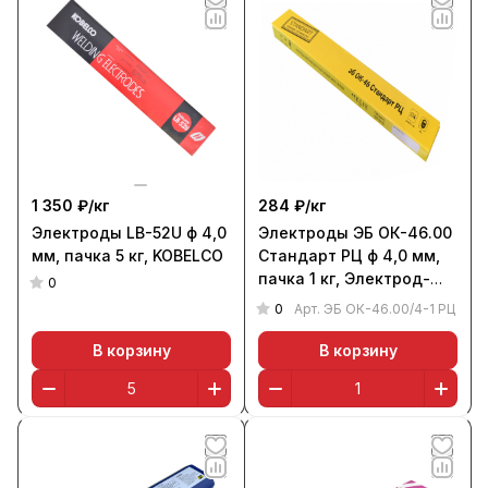
1 350 ₽/
кг
284 ₽/
кг
Электроды LB-52U ф 4,0
Электроды ЭБ ОК-46.00
мм, пачка 5 кг, KOBELCO
Стандарт РЦ ф 4,0 мм,
пачка 1 кг, Электрод-
0
Бор
0
Арт.
ЭБ ОК-46.00/4-1 РЦ
В корзину
В корзину