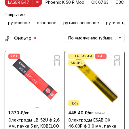
LASER B47
Phoenix K 50 R Mod
OK 67.63
ОЗС-1
Покрытие
рутиловое
основное
рутило-основное
рутило-це
Фильтр
По умолчанию (убывание)
ХИТ
В НАЛИЧИИ
ХИТ
АКЦИЯ
-15%
1 370 ₽/
кг
445.40 ₽/
кг
524 ₽
Электроды LB-52U ф 2,6
Электроды ESAB ОК
мм, пачка 5 кг, KOBELCO
46.00Р ф 3,0 мм, пачка