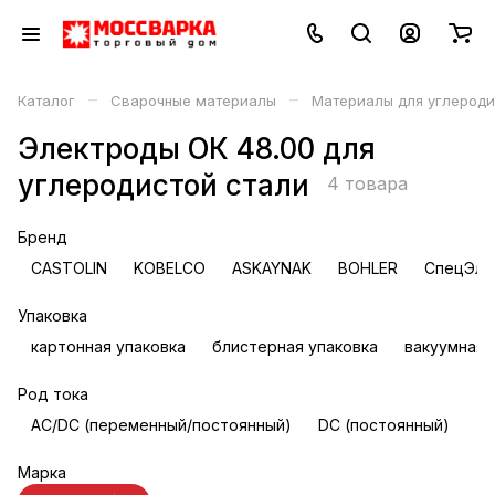
–
–
Каталог
Сварочные материалы
Материалы для углероди
Электроды ОК 48.00 для
углеродистой стали
4 товара
Бренд
CASTOLIN
KOBELCO
ASKAYNAK
BOHLER
СпецЭле
Упаковка
картонная упаковка
блистерная упаковка
вакуумная 
Род тока
AC/DC (переменный/постоянный)
DC (постоянный)
Марка