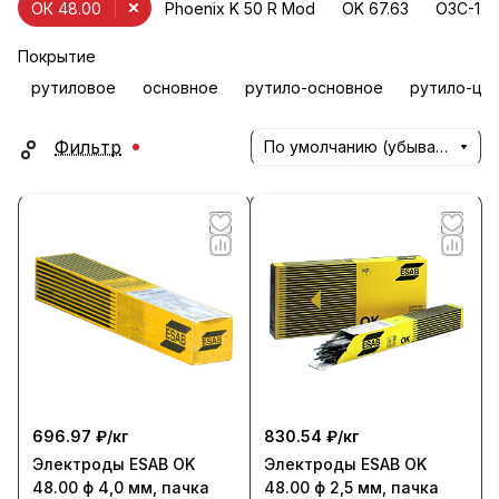
ОК 48.00
Phoenix K 50 R Mod
OK 67.63
ОЗС-12
Покрытие
рутиловое
основное
рутило-основное
рутило-це
Фильтр
По умолчанию (убывание)
696.97 ₽/
кг
830.54 ₽/
кг
Электроды ESAB OK
Электроды ESAB OK
48.00 ф 4,0 мм, пачка
48.00 ф 2,5 мм, пачка