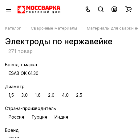
–
–
Каталог
Сварочные материалы
Материалы для сварки 
Электроды по нержавейке
271 товар
Бренд + марка
ESAB ОК 61.30
Диаметр
1,5
3,0
1,6
2,0
4,0
2,5
Страна-производитель
Россия
Турция
Индия
Бренд