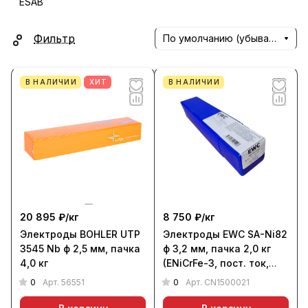
ESAB
Фильтр
По умолчанию (убывание)
В НАЛИЧИИ
ХИТ
В НАЛИЧИИ
20 895 ₽/
кг
8 750 ₽/
кг
Электроды BOHLER UTP
Электроды EWC SA-Ni82
3545 Nb ф 2,5 мм, пачка
ф 3,2 мм, пачка 2,0 кг
4,0 кг
(ENiCrFe-3, пост. ток,
основной)
0
0
Арт.
56551
Арт.
CN1500021