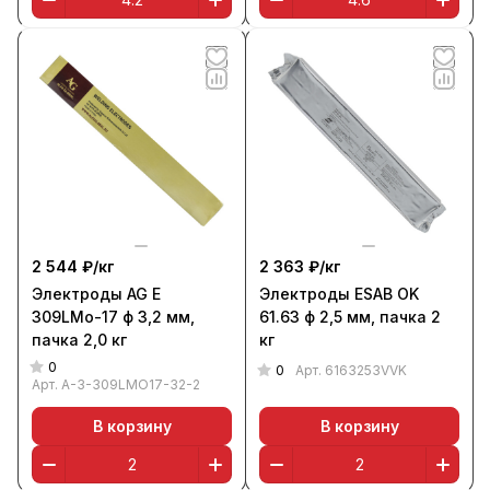
2 544 ₽/
кг
2 363 ₽/
кг
Электроды AG E
Электроды ESAB OK
309LMo-17 ф 3,2 мм,
61.63 ф 2,5 мм, пачка 2
пачка 2,0 кг
кг
0
0
Арт.
6163253VVK
Арт.
A-3-309LMO17-32-2
В корзину
В корзину