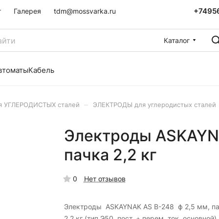
+7495
г
Галерея
tdm@mossvarka.ru
Каталог
втоматы
Кабель
–
я УГЛЕРОДИСТЫХ сталей
ЭЛЕКТРОДЫ для углеродистых сталей
Электроды ASKAYNA
пачка 2,2 кг
0
Нет отзывов
Электроды ASKAYNAK AS B-248 ф 2,5 мм, п
2,2 кг (тип Э50, пост. + перем. ток, основной)