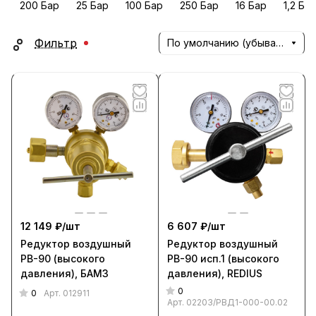
200 Бар
25 Бар
100 Бар
250 Бар
16 Бар
1,2 Ба
Фильтр
По умолчанию (убывание)
12 149 ₽/
шт
6 607 ₽/
шт
Редуктор воздушный
Редуктор воздушный
РВ-90 (высокого
РВ-90 исп.1 (высокого
давления), БАМЗ
давления), REDIUS
0
0
Арт.
012911
Арт.
02203/РВД1-000-00.02