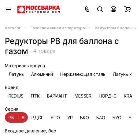
–
–
Каталог
Газопламенная аппаратура
Редукторы баллонны
Редукторы РВ для баллона с
газом
4 товара
Материал корпуса
Латунь
Алюминий
Нержавеющая сталь
Латунь хр
Бренд
REDIUS
ПТК
ВАРИАНТ
MESSER
НОРД-С
KRAS
Серия
РВ
РДСГ
БПО
УР
БКО
БАО
БУО
БА
Входное давление, бар