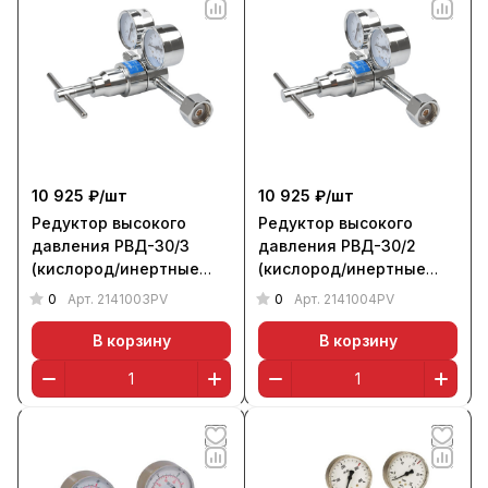
10 925 ₽/
шт
10 925 ₽/
шт
Редуктор высокого
Редуктор высокого
давления РВД-30/3
давления РВД-30/2
(кислород/инертные
(кислород/инертные
газы, поверенный),
газы, поверенный),
0
0
Арт.
2141003PV
Арт.
2141004PV
KRASS
KRASS
В корзину
В корзину