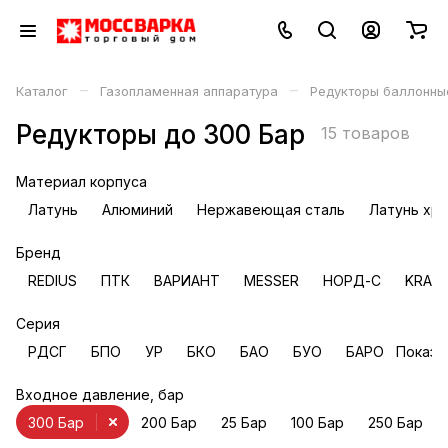
–
–
Каталог
Газопламенная аппаратура
Редукторы баллонны
Редукторы до 300 Бар
15 товаров
Материал корпуса
Латунь
Алюминий
Нержавеющая сталь
Латунь хр
Бренд
REDIUS
ПТК
ВАРИАНТ
MESSER
НОРД-С
KRAS
Серия
РДСГ
БПО
УР
БКО
БАО
БУО
БАРО
Показа
Входное давление, бар
300 Бар
200 Бар
25 Бар
100 Бар
250 Бар