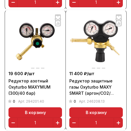
19 600 ₽/
шт
11 400 ₽/
шт
Редуктор азотный
Редуктор защитные
Oxyturbo MAXYMUM
газы Oxyturbo MAXY
(300/40 бар)
SMART (аргон/CO2/
гелий/воздух, 300/10
0
0
Арт.
294201.40
Арт.
246208.13
бар)
В корзину
В корзину