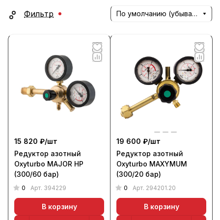
Фильтр
По умолчанию (убывание)
15 820 ₽/
шт
19 600 ₽/
шт
Редуктор азотный
Редуктор азотный
Oxyturbo MAJOR HP
Oxyturbo MAXYMUM
(300/60 бар)
(300/20 бар)
0
0
Арт.
394229
Арт.
294201.20
В корзину
В корзину