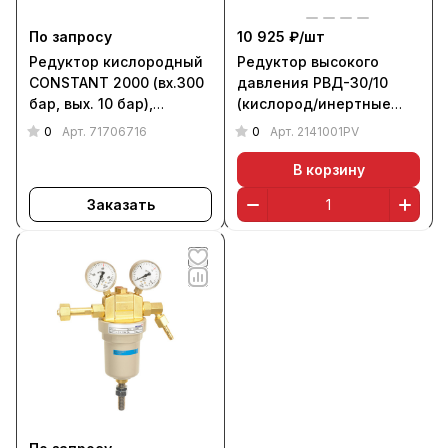
По запросу
10 925 ₽/
шт
Редуктор кислородный
Редуктор высокого
CONSTANT 2000 (вх.300
давления РВД-30/10
бар, вых. 10 бар),
(кислород/инертные
MESSER
газы, поверенный),
0
0
Арт.
71706716
Арт.
2141001PV
KRASS
В корзину
Заказать