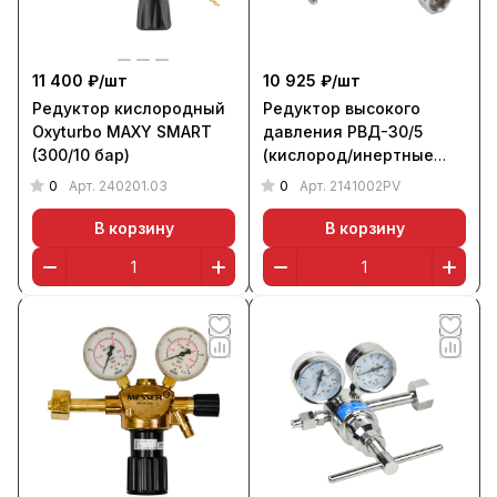
11 400 ₽/
шт
10 925 ₽/
шт
Редуктор кислородный
Редуктор высокого
Oxyturbo MAXY SMART
давления РВД-30/5
(300/10 бар)
(кислород/инертные
газы, поверенный),
0
0
Арт.
240201.03
Арт.
2141002PV
KRASS
В корзину
В корзину