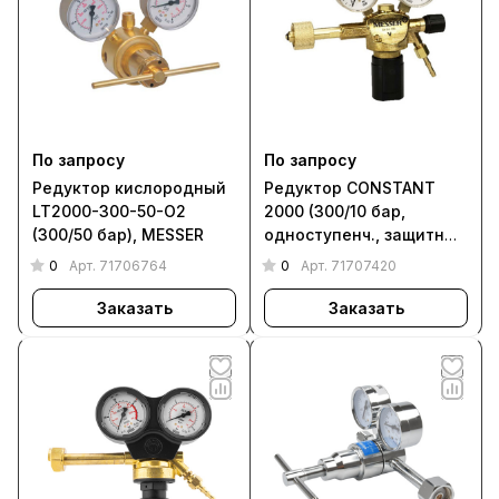
По запросу
По запросу
Редуктор кислородный
Редуктор CONSTANT
LT2000-300-50-О2
2000 (300/10 бар,
(300/50 бар), MESSER
одноступенч., защитные
газы), MESSER
0
0
Арт.
71706764
Арт.
71707420
Заказать
Заказать