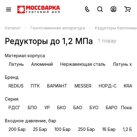
–
–
Каталог
Газопламенная аппаратура
Редукторы баллонны
Редукторы до 1,2 МПа
1 товар
Материал корпуса
Латунь
Алюминий
Нержавеющая сталь
Латунь хр
Бренд
REDIUS
ПТК
ВАРИАНТ
MESSER
НОРД-С
KRAS
Серия
РДСГ
БПО
УР
БКО
БАО
БУО
БАРО
Показа
Входное давление, бар
200 Бар
25 Бар
100 Бар
250 Бар
16 Бар
1,2 Ба