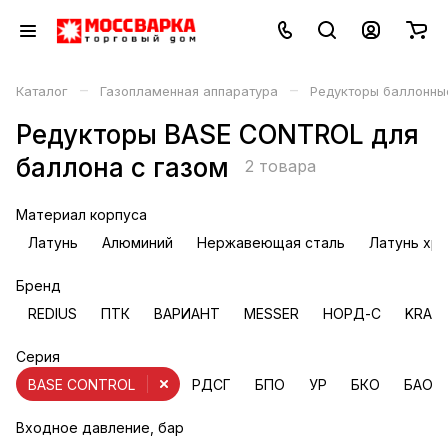
–
–
Каталог
Газопламенная аппаратура
Редукторы баллонны
Редукторы BASE CONTROL для
баллона с газом
2 товара
Материал корпуса
Латунь
Алюминий
Нержавеющая сталь
Латунь хр
Бренд
REDIUS
ПТК
ВАРИАНТ
MESSER
НОРД-С
KRAS
Серия
BASE CONTROL
РДСГ
БПО
УР
БКО
БАО
Входное давление, бар