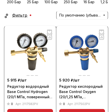
200 Бар
25 Бар
100 Бар
250 Бар
16 Бар
1,2 Ба
Фильтр
По умолчанию (убывание)
5 915 ₽/
шт
5 920 ₽/
шт
Редуктор водородный
Редуктор кислородный
Base Control Hydrogen
Base Control Oxygen
(20/1 МПа, поверенный),
(20/1,25 МПа,
KRASS
поверенный), KRASS
0
0
Арт.
2117582PV
Арт.
2117502PV