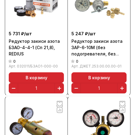
5 731 ₽/
шт
5 247 ₽/
шт
Редуктор закиси азота
Редуктор закиси азота
БЗАО-4-4-1 (Сп 21,8),
ЗАР-6-10М (без
REDIUS
подогревателя, без
поверки), Джет
0
0
Арт.
032011/БЗАО1-000-00
Арт.
ДЖЕТ.253.00.00.00-01
В корзину
В корзину