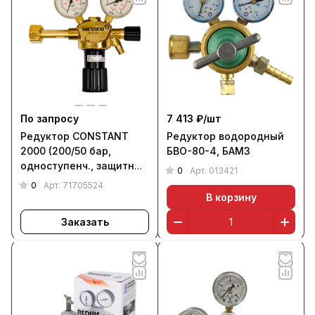
По запросу
7 413 ₽/
шт
Редуктор CONSTANT
Редуктор водородный
2000 (200/50 бар,
БВО-80-4, БАМЗ
одноступенч., защитные
0
Арт.
013421
газы), MESSER
0
Арт.
71705524
В корзину
Заказать