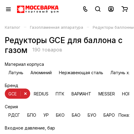
–
–
Каталог
Газопламенная аппаратура
Редукторы баллонны
Редукторы GCE для баллона с
газом
190 товаров
Материал корпуса
Латунь
Алюминий
Нержавеющая сталь
Латунь хр
Бренд
GCE
REDIUS
ПТК
ВАРИАНТ
MESSER
НОРД
Серия
РДСГ
БПО
УР
БКО
БАО
БУО
БАРО
Показа
Входное давление, бар