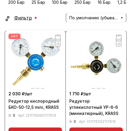
200 Бар
25 Бар
100 Бар
250 Бар
16 Бар
1,2 Ба
Фильтр
По умолчанию (убывание)
ХИТ
2 030 ₽/
шт
1 710 ₽/
шт
Редуктор кислородный
Редуктор
БКО-50-12,5 mini, KRASS
углекислотный УР-6-6
(миниатюрный), KRASS
0
Арт.
(2117609)2117613
0
Арт.
(2117612)2117616