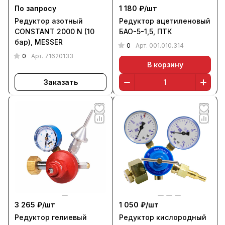
По запросу
1 180 ₽/
шт
Редуктор азотный
Редуктор ацетиленовый
CONSTANT 2000 N (10
БАО-5-1,5, ПТК
бар), MESSER
0
Арт.
001.010.314
0
Арт.
71620133
В корзину
Заказать
3 265 ₽/
шт
1 050 ₽/
шт
Редуктор гелиевый
Редуктор кислородный