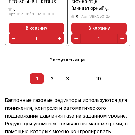
БГО-50-4-ВШ, REDIUS
БКО-50-12,5
(миниатюрный),
0
Арт.
017031/РВШ2-000-00
ВАРИАНТ
0
Арт.
VBKO50125
В корзину
В корзину
Загрузить еще
1
2
3
...
10
Баллонные газовые редукторы используются для
понижения, контроля и автоматического
поддержания давления газа на заданном уровне.
Редукторы укомплектовываются манометрами, с
помощью которых можно контролировать