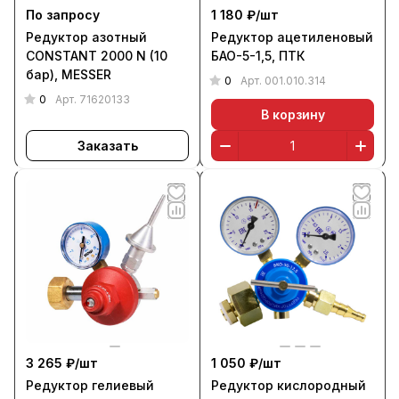
По запросу
1 180 ₽/
шт
Редуктор азотный
Редуктор ацетиленовый
CONSTANT 2000 N (10
БАО-5-1,5, ПТК
бар), MESSER
0
Арт.
001.010.314
0
Арт.
71620133
В корзину
Заказать
3 265 ₽/
шт
1 050 ₽/
шт
Редуктор гелиевый
Редуктор кислородный