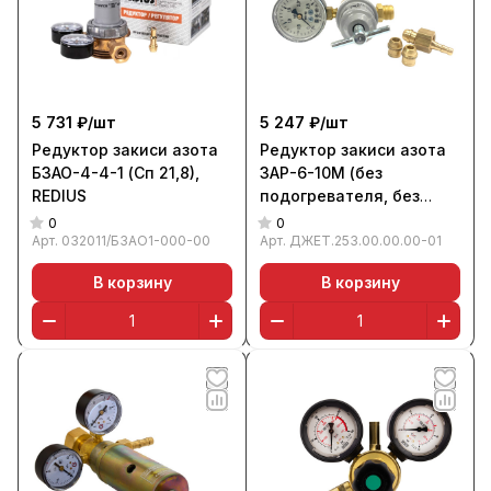
5 731 ₽/
шт
5 247 ₽/
шт
Редуктор закиси азота
Редуктор закиси азота
БЗАО-4-4-1 (Сп 21,8),
ЗАР-6-10М (без
REDIUS
подогревателя, без
поверки), Джет
0
0
Арт.
032011/БЗАО1-000-00
Арт.
ДЖЕТ.253.00.00.00-01
В корзину
В корзину