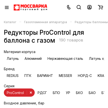
–
–
Каталог
Газопламенная аппаратура
Редукторы баллонны
Редукторы ProControl для
баллона с газом
190 товаров
Материал корпуса
Латунь
Алюминий
Нержавеющая сталь
Латунь хр
Бренд
REDIUS
ПТК
ВАРИАНТ
MESSER
НОРД-С
KRAS
Серия
ProControl
РДСГ
БПО
УР
БКО
БАО
БУ
Входное давление, бар