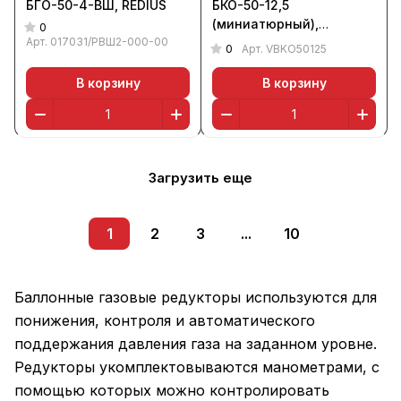
БГО-50-4-ВШ, REDIUS
БКО-50-12,5
(миниатюрный),
0
Арт.
017031/РВШ2-000-00
ВАРИАНТ
0
Арт.
VBKO50125
В корзину
В корзину
Загрузить еще
1
2
3
...
10
Баллонные газовые редукторы используются для
понижения, контроля и автоматического
поддержания давления газа на заданном уровне.
Редукторы укомплектовываются манометрами, с
помощью которых можно контролировать