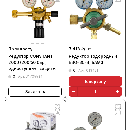
По запросу
7 413 ₽/
шт
Редуктор CONSTANT
Редуктор водородный
2000 (200/50 бар,
БВО-80-4, БАМЗ
одноступенч., защитные
0
Арт.
013421
газы), MESSER
0
Арт.
71705524
В корзину
Заказать