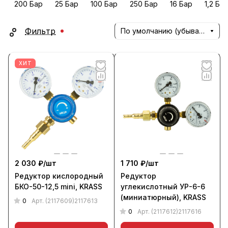
200 Бар
25 Бар
100 Бар
250 Бар
16 Бар
1,2 Ба
Фильтр
По умолчанию (убывание)
ХИТ
2 030 ₽/
шт
1 710 ₽/
шт
Редуктор кислородный
Редуктор
БКО-50-12,5 mini, KRASS
углекислотный УР-6-6
(миниатюрный), KRASS
0
Арт.
(2117609)2117613
0
Арт.
(2117612)2117616