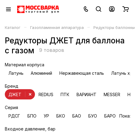
–
–
Каталог
Газопламенная аппаратура
Редукторы баллонны
Редукторы ДЖЕТ для баллона
с газом
9 товаров
Материал корпуса
Латунь
Алюминий
Нержавеющая сталь
Латунь хр
Бренд
ДЖЕТ
REDIUS
ПТК
ВАРИАНТ
MESSER
НО
Серия
РДСГ
БПО
УР
БКО
БАО
БУО
БАРО
Показа
Входное давление, бар