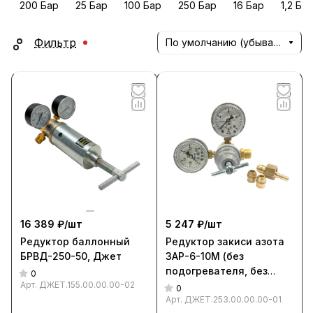
200 Бар
25 Бар
100 Бар
250 Бар
16 Бар
1,2 Ба
Фильтр
По умолчанию (убывание)
16 389 ₽/
шт
5 247 ₽/
шт
Редуктор баллонный
Редуктор закиси азота
БРВД-250-50, Джет
ЗАР-6-10М (без
подогревателя, без
0
Арт.
ДЖЕТ.155.00.00.00-02
поверки), Джет
0
Арт.
ДЖЕТ.253.00.00.00-01