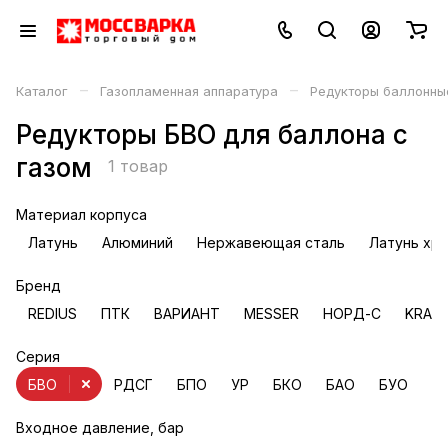
–
–
Каталог
Газопламенная аппаратура
Редукторы баллонны
Редукторы БВО для баллона с
газом
1 товар
Материал корпуса
Латунь
Алюминий
Нержавеющая сталь
Латунь хр
Бренд
REDIUS
ПТК
ВАРИАНТ
MESSER
НОРД-С
KRAS
Серия
БВО
РДСГ
БПО
УР
БКО
БАО
БУО
Б
Входное давление, бар