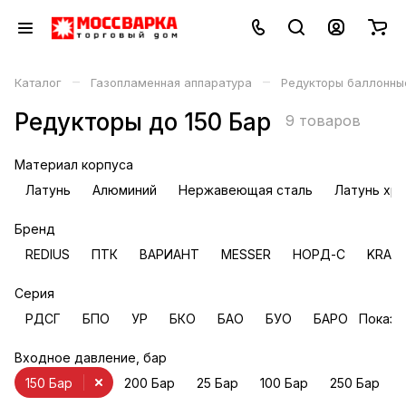
–
–
Каталог
Газопламенная аппаратура
Редукторы баллонны
Редукторы до 150 Бар
9 товаров
Материал корпуса
Латунь
Алюминий
Нержавеющая сталь
Латунь хр
Бренд
REDIUS
ПТК
ВАРИАНТ
MESSER
НОРД-С
KRAS
Серия
РДСГ
БПО
УР
БКО
БАО
БУО
БАРО
Показа
Входное давление, бар
150 Бар
200 Бар
25 Бар
100 Бар
250 Бар