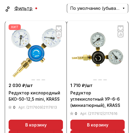
Фильтр
По умолчанию (убывание)
ХИТ
2 030 ₽/
шт
1 710 ₽/
шт
Редуктор кислородный
Редуктор
БКО-50-12,5 mini, KRASS
углекислотный УР-6-6
(миниатюрный), KRASS
0
Арт.
(2117609)2117613
0
Арт.
(2117612)2117616
В корзину
В корзину