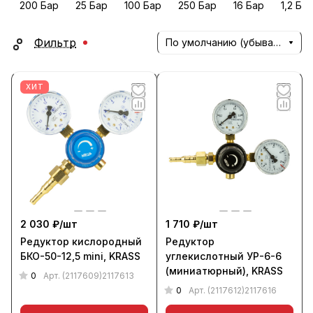
200 Бар
25 Бар
100 Бар
250 Бар
16 Бар
1,2 Ба
Фильтр
По умолчанию (убывание)
ХИТ
2 030 ₽/
шт
1 710 ₽/
шт
Редуктор кислородный
Редуктор
БКО-50-12,5 mini, KRASS
углекислотный УР-6-6
(миниатюрный), KRASS
0
Арт.
(2117609)2117613
0
Арт.
(2117612)2117616