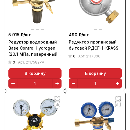
5 915 ₽/
шт
490 ₽/
шт
Редуктор водородный
Редуктор пропановый
Base Control Hydrogen
бытовой РДСГ-1-KRASS
(20/1 МПа, поверенный),
0
Арт.
2117306
KRASS
0
Арт.
2117582PV
В корзину
В корзину