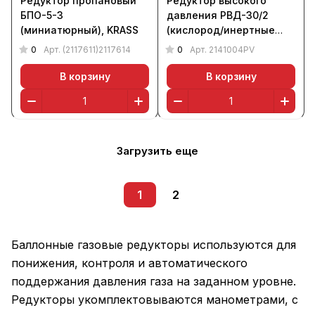
Редуктор пропановый
Редуктор высокого
БПО-5-3
давления РВД-30/2
(миниатюрный), KRASS
(кислород/инертные
газы, поверенный),
0
0
Арт.
(2117611)2117614
Арт.
2141004PV
KRASS
В корзину
В корзину
Загрузить еще
1
2
Баллонные газовые редукторы используются для
понижения, контроля и автоматического
поддержания давления газа на заданном уровне.
Редукторы укомплектовываются манометрами, с