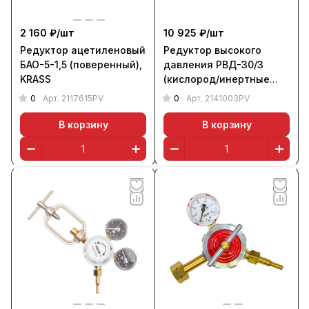
2 160 ₽/
шт
10 925 ₽/
шт
Редуктор ацетиленовый
Редуктор высокого
БАО-5-1,5 (поверенный),
давления РВД-30/3
KRASS
(кислород/инертные
газы, поверенный),
0
0
Арт.
2117615PV
Арт.
2141003PV
KRASS
В корзину
В корзину