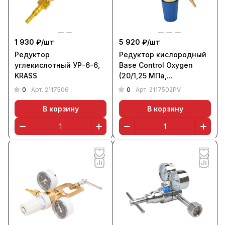
1 930 ₽/
шт
5 920 ₽/
шт
Редуктор
Редуктор кислородный
углекислотный УР-6-6,
Base Control Oxygen
KRASS
(20/1,25 МПа,
поверенный), KRASS
0
0
Арт.
2117506
Арт.
2117502PV
В корзину
В корзину