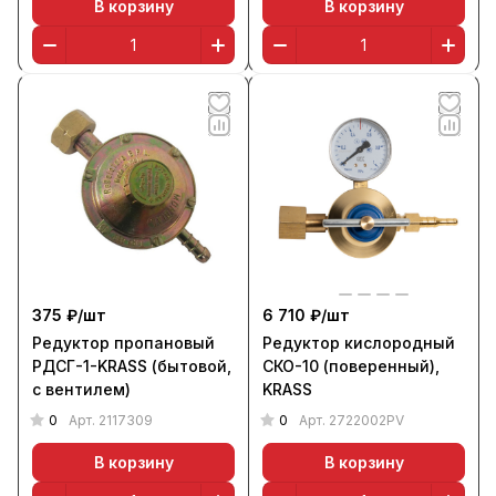
В корзину
В корзину
375 ₽/
шт
6 710 ₽/
шт
Редуктор пропановый
Редуктор кислородный
РДСГ-1-KRASS (бытовой,
СКО-10 (поверенный),
с вентилем)
KRASS
0
0
Арт.
2117309
Арт.
2722002PV
В корзину
В корзину