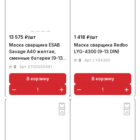
13 575 ₽/
шт
1 418 ₽/
шт
Маска сварщика ESAB
Маска сварщика Redbo
Savage A40 желтая,
LYG-4300 (9-13 DIN)
сменные батареи (9-13
0
Арт.
LYG4300
DIN)
0
Арт.
0700000491
В корзину
В корзину