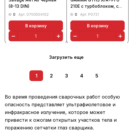
(8-13 DIN)
210E с турбоблоком, с
аккумул. в комплекте
0
0
Арт.
0700504102
Арт.
P0721
(9-13 DIN, LiFE Color)
В корзину
В корзину
Загрузить еще
1
2
3
4
5
Во время проведения сварочных работ особую
опасность представляет ультрафиолетовое и
инфракрасное излучение, которое может
привести к ожогам открытых участков тела и
поражению сетчатки глаз сварщика.