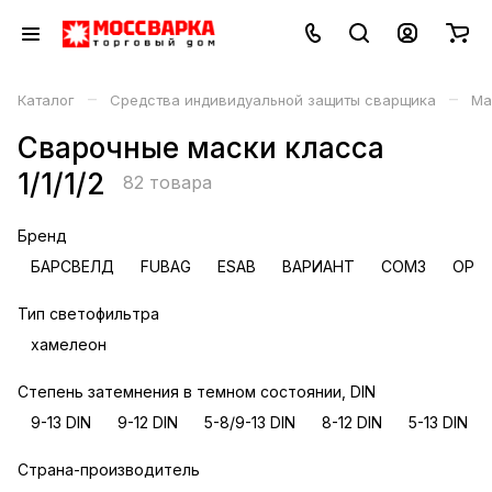
–
–
Каталог
Средства индивидуальной защиты сварщика
Ма
Сварочные маски класса
1/1/1/2
82 товара
Бренд
БАРСВЕЛД
FUBAG
ESAB
ВАРИАНТ
СОМЗ
OPTR
Тип светофильтра
хамелеон
Степень затемнения в темном состоянии, DIN
9-13 DIN
9-12 DIN
5-8/9-13 DIN
8-12 DIN
5-13 DIN
Страна-производитель