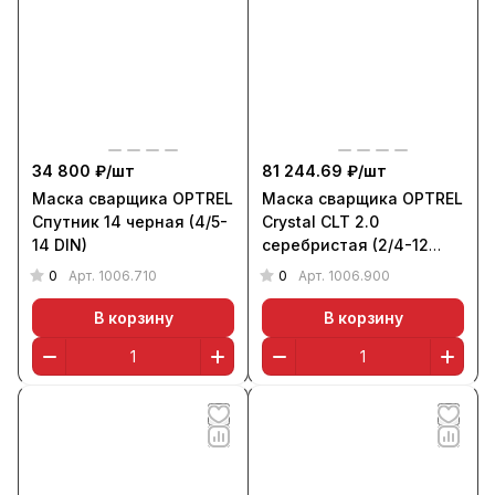
34 800 ₽/
шт
81 244.69 ₽/
шт
Маска сварщика OPTREL
Маска сварщика OPTREL
Спутник 14 черная (4/5-
Crystal CLT 2.0
14 DIN)
серебристая (2/4-12
DIN)
0
0
Арт.
1006.710
Арт.
1006.900
В корзину
В корзину