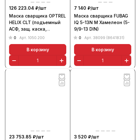
126 223.04 ₽/
шт
7 140 ₽/
шт
Маска сварщика OPTREL
Маска сварщика FUBAG
HELIX CLT (подъемный
IQ 5-13N M Хамелеон (5-
АСФ, защ. каска,
9/9-13 DIN)
оголовье IsoFit, 2/4-12)
0
0
Арт.
1050.200
Арт.
38099 (8641831)
В корзину
В корзину
23 753.85 ₽/
шт
3 520 ₽/
шт