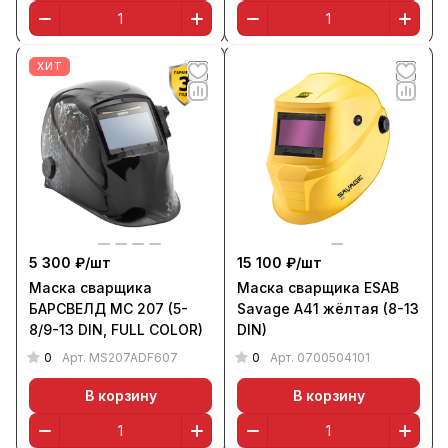
ХИТ
5 300 ₽/
шт
15 100 ₽/
шт
Маска сварщика
Маска сварщика ESAB
БАРСВЕЛД МС 207 (5-
Savage A41 жёлтая (8-13
8/9-13 DIN, FULL COLOR)
DIN)
0
0
Арт.
MS207ADF607
Арт.
0700504101
В корзину
В корзину