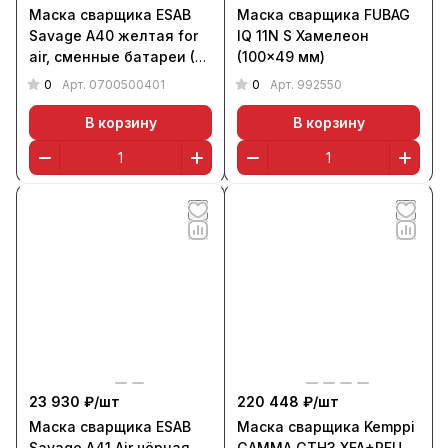
Маска сварщика ESAB
Маска сварщика FUBAG
Savage A40 желтая for
IQ 11N S Хамелеон
air, сменные батареи (9-
(100x49 мм)
13 DIN)
0
0
Арт.
0700500401
Арт.
992550
В корзину
В корзину
23 930 ₽/
шт
220 448 ₽/
шт
Маска сварщика ESAB
Маска сварщика Kemppi
Savage A41 Air чёрная
GAMMA GTH3 XFA+PFU