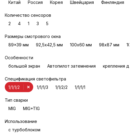
Китай
Россия
Корея
Швейцария
Финляндия
Количество сенсоров
2
4
1
3
5
Размеры смотрового окна
89x39 мм
92,5х42,5 мм
100х60 мм
98х87 мм
100
Особенности
большой экран
Автопилот затемнения
крепления для
Спецификация светофильтра
1/1/1/2
1/1/1/3
1/1/2/2
1/1/1/1
Тип сварки
MIG
MIG+TIG
Использование
с турбоблоком