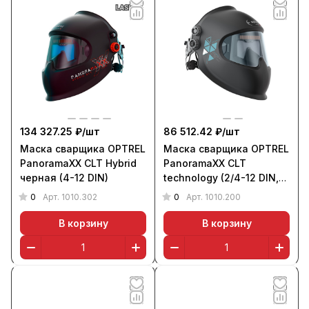
134 327.25 ₽/
шт
86 512.42 ₽/
шт
Маска сварщика OPTREL
Маска сварщика OPTREL
PanoramaXX CLT Hybrid
PanoramaXX CLT
черная (4-12 DIN)
technology (2/4-12 DIN,
черная)
0
0
Арт.
1010.302
Арт.
1010.200
В корзину
В корзину