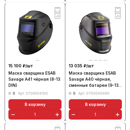
15 100 ₽/
шт
13 035 ₽/
шт
Маска сварщика ESAB
Маска сварщика ESAB
Savage A41 чёрная (8-13
Savage A40 чёрная,
DIN)
сменные батареи (9-13
DIN)
0
0
Арт.
0700504100
Арт.
0700000490
В корзину
В корзину