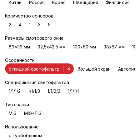
Китай
Россия
Корея
Швейцария
Финляндия
Количество сенсоров
2
4
1
3
5
Размеры смотрового окна
89x39 мм
92,5х42,5 мм
100х60 мм
98х87 мм
100
Особенности
откидной светофильтр
большой экран
Автопило
Спецификация светофильтра
1/1/1/2
1/1/1/3
1/1/2/2
1/1/1/1
Тип сварки
MIG
MIG+TIG
Использование
с турбоблоком