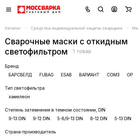
–
–
Каталог
Средства индивидуальной защиты сварщика
Ма
Сварочные маски с откидным
светофильтром
1 товар
Бренд
БАРСВЕЛД
FUBAG
ESAB
ВАРИАНТ
СОМЗ
OPTR
Тип светофильтра
хамелеон
Степень затемнения в темном состоянии, DIN
9-13 DIN
9-12 DIN
5-8/9-13 DIN
8-12 DIN
5-13 DIN
Страна-производитель