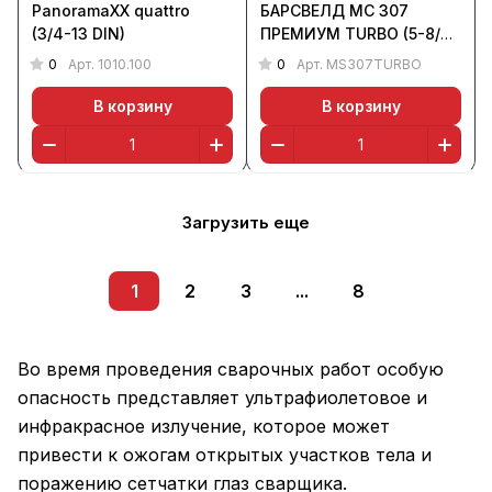
PanoramaXX quattro
БАРСВЕЛД МС 307
(3/4-13 DIN)
ПРЕМИУМ TURBO (5-8/9-
13 DIN, турбоблок, FULL
0
0
Арт.
1010.100
Арт.
MS307TURBO
COLOR)
В корзину
В корзину
Загрузить еще
1
2
3
...
8
Во время проведения сварочных работ особую
опасность представляет ультрафиолетовое и
инфракрасное излучение, которое может
привести к ожогам открытых участков тела и
поражению сетчатки глаз сварщика.