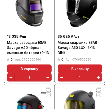
13 035 ₽/
шт
35 685 ₽/
шт
Маска сварщика ESAB
Маска сварщика ESAB
Savage A40 чёрная,
Savage A50 LUX (5-13
сменные батареи (9-13
DIN)
DIN)
0
0
Арт.
0700000490
Арт.
0700500950
В корзину
В корзину