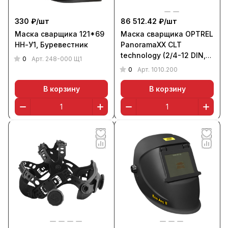
330 ₽/
шт
86 512.42 ₽/
шт
Маска сварщика 121*69
Маска сварщика OPTREL
НН-У1, Буревестник
PanoramaXX CLT
technology (2/4-12 DIN,
0
Арт.
248-000 Щ1
черная)
0
Арт.
1010.200
В корзину
В корзину