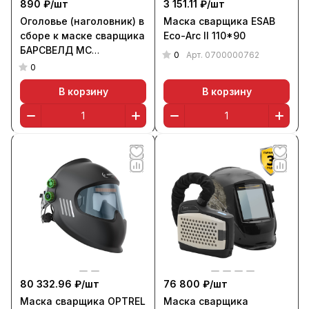
890 ₽/
шт
3 151.11 ₽/
шт
Оголовье (наголовник) в
Маска сварщика ESAB
сборе к маске сварщика
Eco-Arc II 110*90
БАРСВЕЛД МС
0
Арт.
0700000762
107/207/307
0
В корзину
В корзину
80 332.96 ₽/
шт
76 800 ₽/
шт
Маска сварщика OPTREL
Маска сварщика