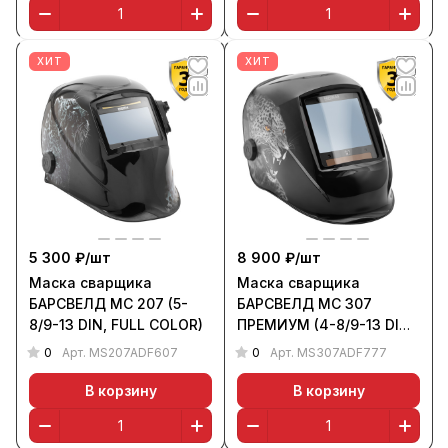
ХИТ
ХИТ
5 300 ₽/
шт
8 900 ₽/
шт
Маска сварщика
Маска сварщика
БАРСВЕЛД МС 207 (5-
БАРСВЕЛД МС 307
8/9-13 DIN, FULL COLOR)
ПРЕМИУМ (4-8/9-13 DIN,
FULL COLOR)
0
0
Арт.
MS207ADF607
Арт.
MS307ADF777
В корзину
В корзину