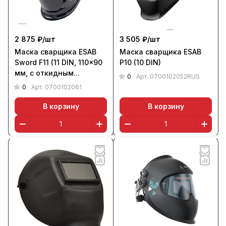
2 875 ₽/
шт
3 505 ₽/
шт
Маска сварщика ESAB
Маска сварщика ESAB
Sword F11 (11 DIN, 110x90
P10 (10 DIN)
мм, с откидным
0
Арт.
0700102052RUS
светофильтром)
0
Арт.
0700102061
В корзину
В корзину