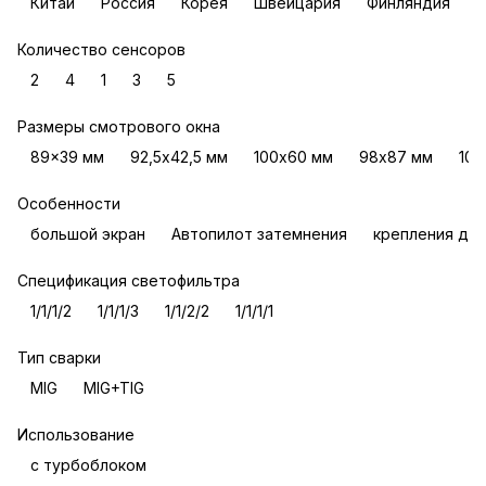
Китай
Россия
Корея
Швейцария
Финляндия
Количество сенсоров
2
4
1
3
5
Размеры смотрового окна
89x39 мм
92,5х42,5 мм
100х60 мм
98х87 мм
100
Особенности
большой экран
Автопилот затемнения
крепления для
Спецификация светофильтра
1/1/1/2
1/1/1/3
1/1/2/2
1/1/1/1
Тип сварки
MIG
MIG+TIG
Использование
с турбоблоком