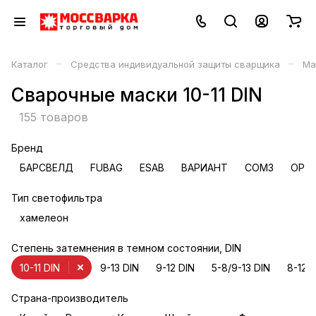
–
–
Каталог
Средства индивидуальной защиты сварщика
Ма
Сварочные маски 10-11 DIN
155 товаров
Бренд
БАРСВЕЛД
FUBAG
ESAB
ВАРИАНТ
СОМЗ
OPTR
Тип светофильтра
хамелеон
Степень затемнения в темном состоянии, DIN
10-11 DIN
9-13 DIN
9-12 DIN
5-8/9-13 DIN
8-12 
Страна-производитель