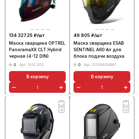
134 327.25 ₽/
шт
49 805 ₽/
шт
Маска сварщика OPTREL
Маска сварщика ESAB
PanoramaXX CLT Hybrid
SENTINEL A60 Air для
черная (4-12 DIN)
блока подачи воздуха
0
0
Арт.
1010.302
Арт.
0700600861
В корзину
В корзину