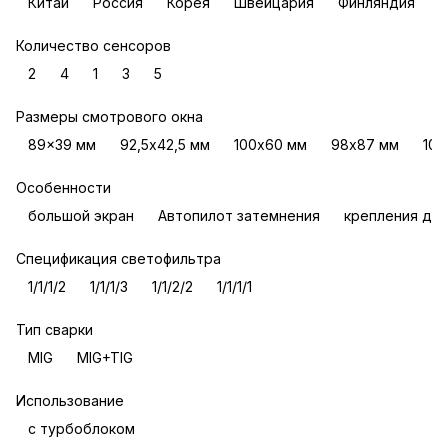
Китай
Россия
Корея
Швейцария
Финляндия
Количество сенсоров
2
4
1
3
5
Размеры смотрового окна
89x39 мм
92,5х42,5 мм
100х60 мм
98х87 мм
100
Особенности
большой экран
Автопилот затемнения
крепления для
Спецификация светофильтра
1/1/1/2
1/1/1/3
1/1/2/2
1/1/1/1
Тип сварки
MIG
MIG+TIG
Использование
с турбоблоком