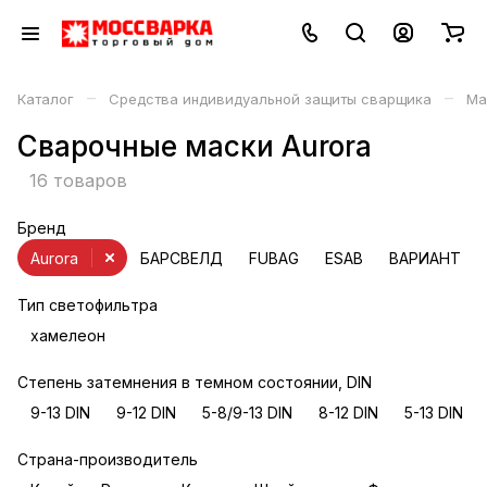
–
–
Каталог
Средства индивидуальной защиты сварщика
Ма
Сварочные маски Aurora
16 товаров
Бренд
Aurora
БАРСВЕЛД
FUBAG
ESAB
ВАРИАНТ
Тип светофильтра
хамелеон
Степень затемнения в темном состоянии, DIN
9-13 DIN
9-12 DIN
5-8/9-13 DIN
8-12 DIN
5-13 DIN
Страна-производитель