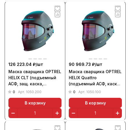
126 223.04 ₽/
шт
90 969.73 ₽/
шт
Маска сварщика OPTREL
Маска сварщика OPTREL
HELIX CLT (подъемный
HELIX Quattro
АСФ, защ. каска,
(подъемный АСФ, каска,
оголовье IsoFit, 2/4-12)
оголовье IsoFit, 3/4-13)
0
0
Арт.
1050.200
Арт.
1050.100
В корзину
В корзину