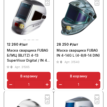
12 260 ₽/
шт
28 250 ₽/
шт
Маска сварщика FUBAG
Маска сварщика FUBAG
БЛИЦ (BLITZ) 4-13
IN 4-14G L (4-8/8-14 DIN)
SuperVisor Digital / IN 4-
0
Арт.
31540
13G M 2 (4-13 DIN)
0
Арт.
31565
В корзину
В корзину