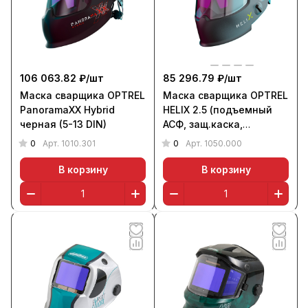
106 063.82 ₽/
шт
85 296.79 ₽/
шт
Маска сварщика OPTREL
Маска сварщика OPTREL
PanoramaXX Hybrid
HELIX 2.5 (подъемный
черная (5-13 DIN)
АСФ, защ.каска,
оголовье IsoFit, 2.5/5-12)
0
0
Арт.
1010.301
Арт.
1050.000
В корзину
В корзину