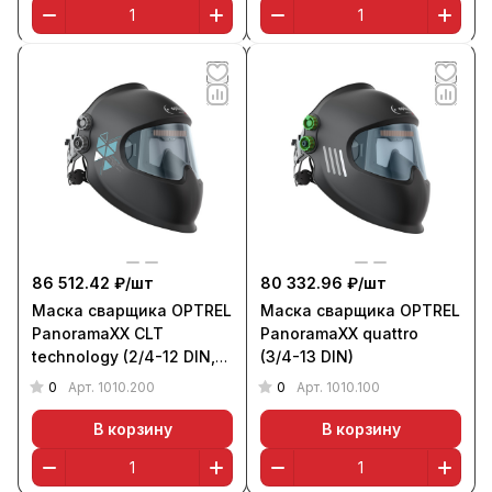
86 512.42 ₽/
шт
80 332.96 ₽/
шт
Маска сварщика OPTREL
Маска сварщика OPTREL
PanoramaXX CLT
PanoramaXX quattro
technology (2/4-12 DIN,
(3/4-13 DIN)
черная)
0
0
Арт.
1010.200
Арт.
1010.100
В корзину
В корзину