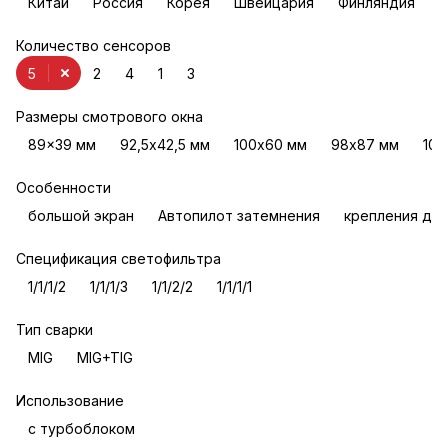
Китай
Россия
Корея
Швейцария
Финляндия
Количество сенсоров
5
2
4
1
3
Размеры смотрового окна
89x39 мм
92,5х42,5 мм
100х60 мм
98х87 мм
100
Особенности
большой экран
Автопилот затемнения
крепления для
Спецификация светофильтра
1/1/1/2
1/1/1/3
1/1/2/2
1/1/1/1
Тип сварки
MIG
MIG+TIG
Использование
с турбоблоком