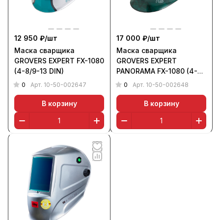
12 950 ₽/
шт
17 000 ₽/
шт
Маска сварщика
Маска сварщика
GROVERS EXPERT FX-1080
GROVERS EXPERT
(4-8/9-13 DIN)
PANORAMA FX-1080 (4-
8/9-13 DIN)
0
0
Арт.
10-50-002647
Арт.
10-50-002648
В корзину
В корзину