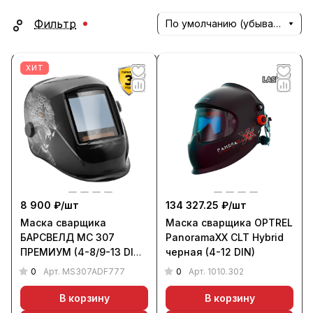
Фильтр
По умолчанию (убывание)
ХИТ
8 900 ₽/
шт
134 327.25 ₽/
шт
Маска сварщика
Маска сварщика OPTREL
БАРСВЕЛД МС 307
PanoramaXX CLT Hybrid
ПРЕМИУМ (4-8/9-13 DIN,
черная (4-12 DIN)
FULL COLOR)
0
0
Арт.
MS307ADF777
Арт.
1010.302
В корзину
В корзину