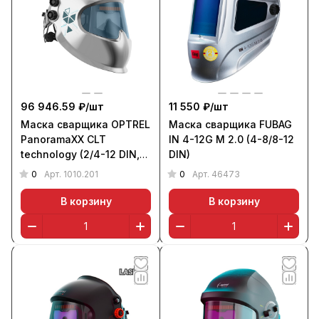
96 946.59 ₽/
шт
11 550 ₽/
шт
Маска сварщика OPTREL
Маска сварщика FUBAG
PanoramaXX CLT
IN 4-12G M 2.0 (4-8/8-12
technology (2/4-12 DIN,
DIN)
серебристая)
0
0
Арт.
1010.201
Арт.
46473
В корзину
В корзину