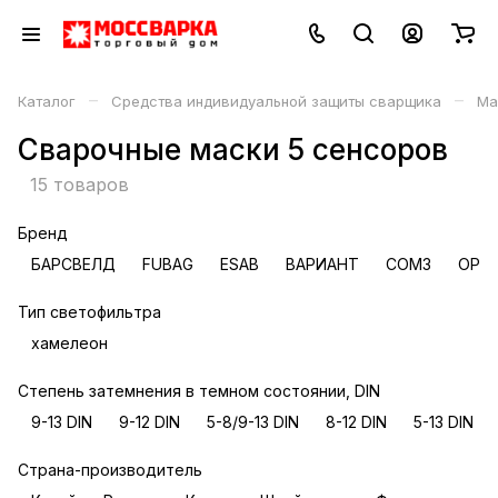
–
–
Каталог
Средства индивидуальной защиты сварщика
Ма
Сварочные маски 5 сенсоров
15 товаров
Бренд
БАРСВЕЛД
FUBAG
ESAB
ВАРИАНТ
СОМЗ
OPTR
Тип светофильтра
хамелеон
Степень затемнения в темном состоянии, DIN
9-13 DIN
9-12 DIN
5-8/9-13 DIN
8-12 DIN
5-13 DIN
Страна-производитель