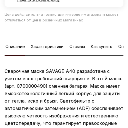
Цена действительна только для интернет-магазина и может
отличаться от цен в розничных магазинах
Описание
Характеристики
Отзывы
Как купить
Опла
Сварочная маска SAVAGE A40 разработана с
учетом всех требований сварщиков. В этой маске
(арт. 0700000490) сменная батарея. Маска имеет
высокотехнологичный легкий корпус для защиты
от тепла, искр и брызг. Светофильтр с
автоматическим затемнением (ADF) обеспечивает
высокую четкость изображения и естественную
цветопередачу, что гарантирует превосходные