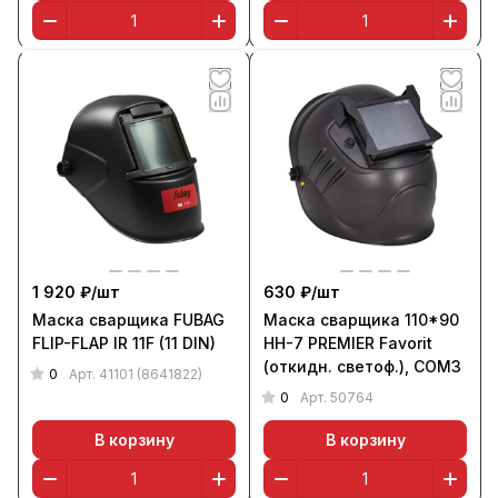
1 920 ₽/
шт
630 ₽/
шт
Маска сварщика FUBAG
Маска сварщика 110*90
FLIP-FLAP IR 11F (11 DIN)
НН-7 PREMIER Favorit
(откидн. светоф.), СОМЗ
0
Арт.
41101 (8641822)
0
Арт.
50764
В корзину
В корзину