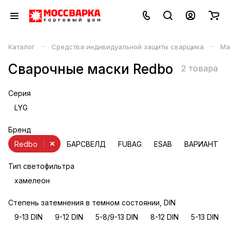
–
–
Каталог
Средства индивидуальной защиты сварщика
Ма
Сварочные маски Redbo
2 товара
Серия
LYG
Бренд
Redbo
БАРСВЕЛД
FUBAG
ESAB
ВАРИАНТ
Тип светофильтра
хамелеон
Степень затемнения в темном состоянии, DIN
9-13 DIN
9-12 DIN
5-8/9-13 DIN
8-12 DIN
5-13 DIN