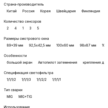
Страна-производитель
Китай
Россия
Корея
Швейцария
Финляндия
Количество сенсоров
2
4
1
3
5
Размеры смотрового окна
89x39 мм
92,5х42,5 мм
100х60 мм
98х87 мм
100
Особенности
большой экран
Автопилот затемнения
крепления для
Спецификация светофильтра
1/1/1/2
1/1/1/3
1/1/2/2
1/1/1/1
Тип сварки
MIG
MIG+TIG
Использование