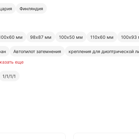
цария
Финляндия
100х60 мм
98х87 мм
100х50 мм
110х60 мм
100х93
ран
Автопилот затемнения
крепления для диоптрической л
казать еще
1/1/1/1