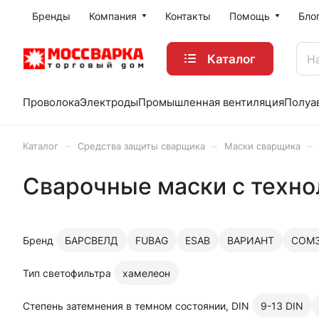
Бренды
Компания
Контакты
Помощь
Бло
Каталог
Проволока
Электроды
Промышленная вентиляция
Полуа
–
–
–
Каталог
Средства защиты сварщика
Маски сварщика
Сварочные маски с техн
Бренд
БАРСВЕЛД
FUBAG
ESAB
ВАРИАНТ
СОМ
Тип светофильтра
хамелеон
Степень затемнения в темном состоянии, DIN
9-13 DIN