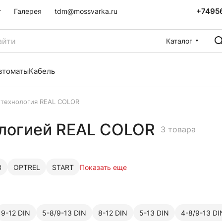
+7495
г
Галерея
tdm@mossvarka.ru
Каталог
втоматы
Кабель
технология REAL COLOR
ологией REAL COLOR
3 товара
З
OPTREL
START
Показать еще
9-12 DIN
5-8/9-13 DIN
8-12 DIN
5-13 DIN
4-8/9-13 DI