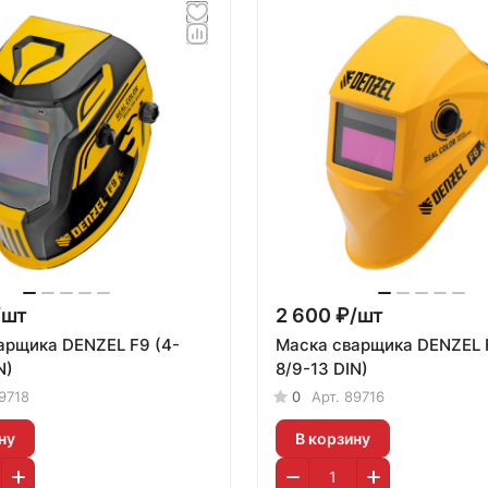
/
шт
2 600 ₽/
шт
арщика DENZEL F9 (4-
Маска сварщика DENZEL F
N)
8/9-13 DIN)
9718
0
Арт.
89716
ну
В корзину