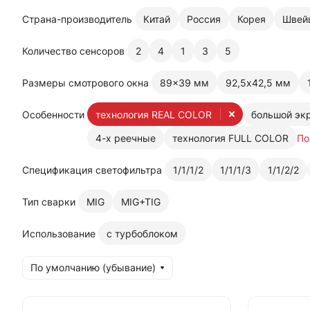
Страна-производитель
Китай
Россия
Корея
Швей
Количество сенсоров
2
4
1
3
5
Размеры смотрового окна
89x39 мм
92,5х42,5 мм
Особенности
технология REAL COLOR
большой эк
4-х реечные
технология FULL COLOR
По
Спецификация светофильтра
1/1/1/2
1/1/1/3
1/1/2/2
Тип сварки
MIG
MIG+TIG
Использование
с турбоблоком
По умолчанию (убывание)