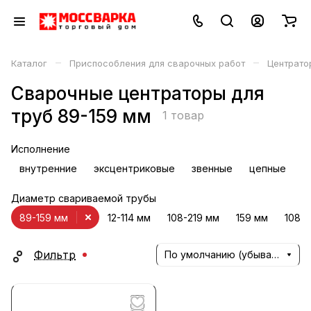
–
–
Каталог
Приспособления для сварочных работ
Центрато
Сварочные центраторы для
труб 89-159 мм
1 товар
Исполнение
внутренние
эксцентриковые
звенные
цепные
Диаметр свариваемой трубы
89-159 мм
12-114 мм
108-219 мм
159 мм
108/1
Фильтр
По умолчанию (убывание)