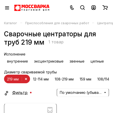
–
–
Каталог
Приспособления для сварочных работ
Центрато
Сварочные центраторы для
труб 219 мм
1 товар
Исполнение
внутренние
эксцентриковые
звенные
цепные
Диаметр свариваемой трубы
219 мм
12-114 мм
108-219 мм
159 мм
108/114 
Фильтр
По умолчанию (убывание)