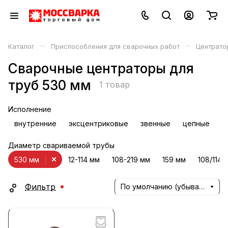
–
–
Каталог
Приспособления для сварочных работ
Центрато
Сварочные центраторы для
труб 530 мм
1 товар
Исполнение
внутренние
эксцентриковые
звенные
цепные
Диаметр свариваемой трубы
530 мм
12-114 мм
108-219 мм
159 мм
108/114 
Фильтр
По умолчанию (убывание)