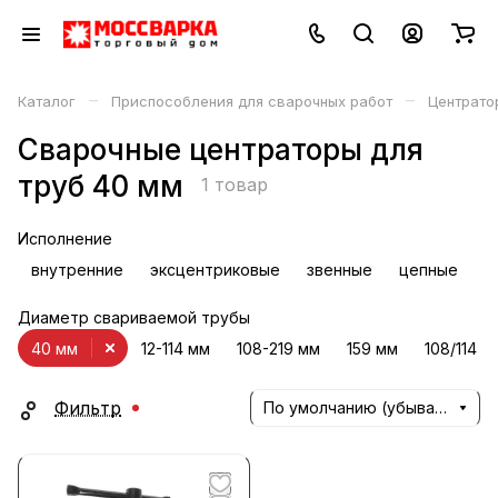
–
–
Каталог
Приспособления для сварочных работ
Центрато
Сварочные центраторы для
труб 40 мм
1 товар
Исполнение
внутренние
эксцентриковые
звенные
цепные
Диаметр свариваемой трубы
40 мм
12-114 мм
108-219 мм
159 мм
108/114 м
Фильтр
По умолчанию (убывание)