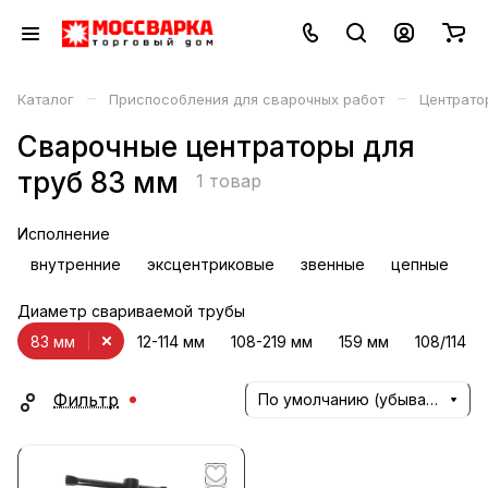
–
–
Каталог
Приспособления для сварочных работ
Центрато
Сварочные центраторы для
труб 83 мм
1 товар
Исполнение
внутренние
эксцентриковые
звенные
цепные
Диаметр свариваемой трубы
83 мм
12-114 мм
108-219 мм
159 мм
108/114 м
Фильтр
По умолчанию (убывание)