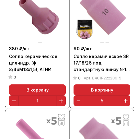
380 ₽/
шт
90 ₽/
шт
Сопло керамическое
Сопло керамическое SR
цилиндр. (ф
17/18/26 под
8/46М18х1,5), АГНИ
стандартную линзу №10
ф 17,5 мм, L=42 мм (уп. 5
0
0
Арт.
B401P222206-5
шт.), БАРСВЕЛД
В корзину
В корзину