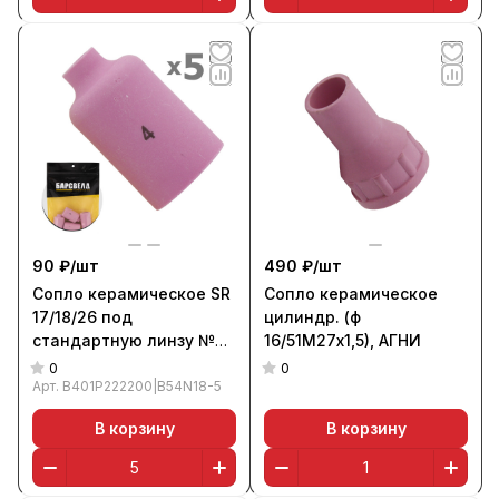
90 ₽/
шт
490 ₽/
шт
Сопло керамическое SR
Сопло керамическое
17/18/26 под
цилиндр. (ф
стандартную линзу №4
16/51М27х1,5), АГНИ
ф 6,5 мм, L=42 мм (уп. 5
0
0
шт.), БАРСВЕЛД
Арт.
B401P222200|B54N18-5
В корзину
В корзину