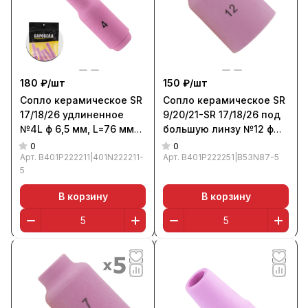
180 ₽/
шт
150 ₽/
шт
Сопло керамическое SR
Сопло керамическое SR
17/18/26 удлиненное
9/20/21-SR 17/18/26 под
№4L ф 6,5 мм, L=76 мм
большую линзу №12 ф
(уп. 5 шт.), БАРСВЕЛД
19,0 мм, L=48 мм (уп. 5
0
0
Арт.
B401P222211|401N222211-
шт.), БАРСВЕЛД
Арт.
B401P222251|B53N87-5
5
В корзину
В корзину