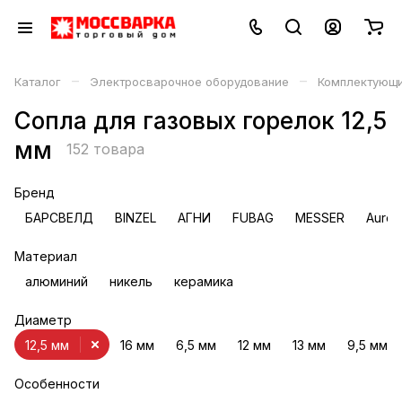
–
–
Каталог
Электросварочное оборудование
Комплектующи
Сопла для газовых горелок 12,5
мм
152 товара
Бренд
БАРСВЕЛД
BINZEL
АГНИ
FUBAG
MESSER
Auror
Материал
алюминий
никель
керамика
Диаметр
12,5 мм
16 мм
6,5 мм
12 мм
13 мм
9,5 мм
Особенности