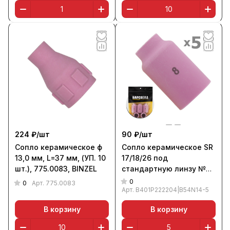
224 ₽/
шт
90 ₽/
шт
Сопло керамическое ф
Сопло керамическое SR
13,0 мм, L=37 мм, (УП. 10
17/18/26 под
шт.), 775.0083, BINZEL
стандартную линзу №8
ф 12,5 мм, L=42 мм (уп. 5
0
0
Арт.
775.0083
шт.), БАРСВЕЛД
Арт.
B401P222204|B54N14-5
В корзину
В корзину