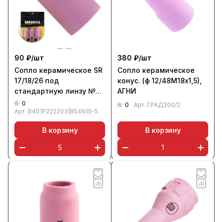
90 ₽/
шт
380 ₽/
шт
Сопло керамическое SR
Сопло керамическое
17/18/26 под
конус. (ф 12/48М18х1,5),
стандартную линзу №7
АГНИ
ф 11,0 мм, L=42 мм (уп. 5
0
0
Арт.
ГРАД200/2
шт.), БАРСВЕЛД
Арт.
B401P222203|B54N15-5
В корзину
В корзину