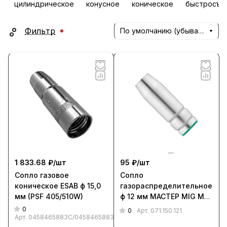
цилиндрическое
конусное
коническое
быстросъе
Фильтр
По умолчанию (убывание)
1 833.68 ₽/
шт
95 ₽/
шт
Сопло газовое
Сопло
коническое ESAB ф 15,0
газораспределительное
мм (PSF 405/510W)
ф 12 мм МАСТЕР MIG MP
15 (PES1512), ПТК
0
0
Арт.
071.150.121
Арт.
0458465883C/0458465883