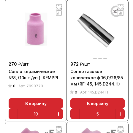
270 ₽/
шт
972 ₽/
шт
Сопло керамическое
Сопло газовое
№8, (10шт./уп.), KEMPPI
коническое ф 16,0/28/85
мм (RF-45, 145.D244.H)
0
Арт.
7990773
0
Арт.
145.D244.H
В корзину
В корзину