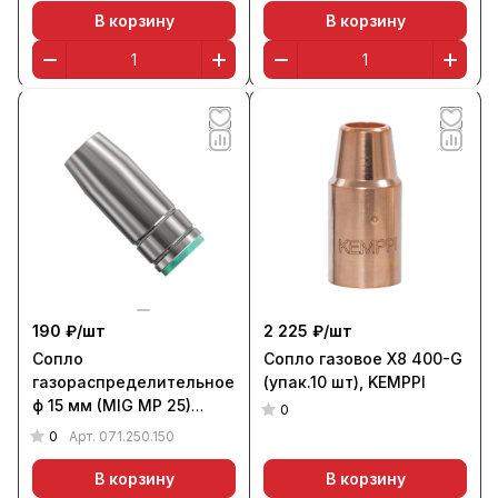
В корзину
В корзину
190 ₽/
шт
2 225 ₽/
шт
Сопло
Сопло газовое X8 400-G
газораспределительное
(упак.10 шт), KEMPPI
ф 15 мм (MIG MP 25)
0
SVO2515, ПТК
0
Арт.
071.250.150
В корзину
В корзину