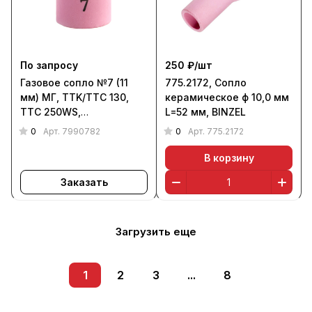
По запросу
250 ₽/
шт
Газовое сопло №7 (11
775.2172, Сопло
мм) МГ, TTK/TTC 130,
керамическое ф 10,0 мм
TTC 250WS,
L=52 мм, BINZEL
Kemppi (7990782)
0
0
Арт.
7990782
Арт.
775.2172
В корзину
Заказать
Загрузить еще
1
2
3
...
8