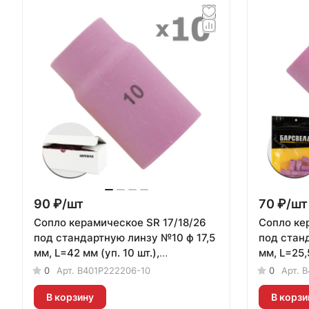
90 ₽/
шт
70 ₽/
шт
Сопло керамическое SR 17/18/26
Сопло ке
под стандартную линзу №10 ф 17,5
под стан
мм, L=42 мм (уп. 10 шт.),
мм, L=25,5
БАРСВЕЛД
БАРСВЕЛ
0
Арт.
B401P222206-10
0
Арт.
B
В корзину
В корзи