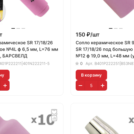
т
150 ₽/
шт
рамическое SR 17/18/26
Сопло керамическое SR 9
ое №4L ф 6,5 мм, L=76 мм
SR 17/18/26 под большую
.), БАРСВЕЛД
№12 ф 19,0 мм, L=48 мм (уп
БАРСВЕЛД
401P222211|401N222211-5
0
Арт.
B401P222251|B53N8
ну
В корзину