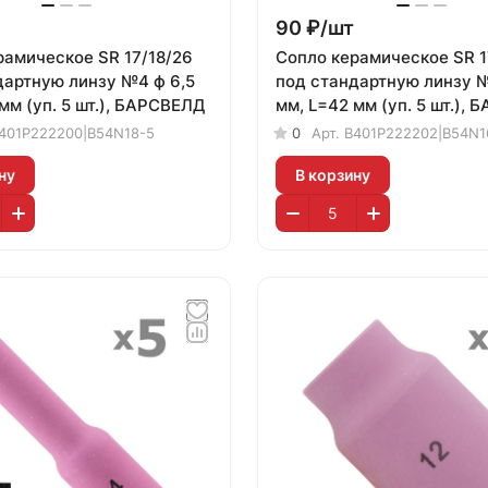
90 ₽/
шт
рамическое SR 17/18/26
Сопло керамическое SR 1
дартную линзу №4 ф 6,5
под стандартную линзу №
мм (уп. 5 шт.), БАРСВЕЛД
мм, L=42 мм (уп. 5 шт.),
401P222200|B54N18-5
0
Арт.
B401P222202|B54N1
ну
В корзину