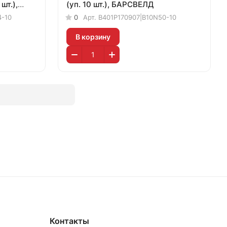
шт.),
(уп. 10 шт.), БАРСВЕЛД
4-10
0
Арт.
B401P170907|B10N50-10
В корзину
Контакты