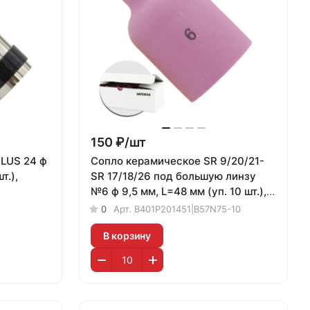
150 ₽/
шт
PLUS 24 ф
Сопло керамическое SR 9/20/21-
т.),
SR 17/18/26 под большую линзу
№6 ф 9,5 мм, L=48 мм (уп. 10 шт.),
БАРСВЕЛД
0
Арт.
B401P201451|B57N75-10
В корзину