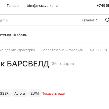
+7495
г
Галерея
tdm@mossvarka.ru
Каталог
втоматы
Кабель
–
–
е для электросварки
Сопла газовые к горелкам
БАРСВЕЛД
лок БАРСВЕЛД
36 товаров
SSER
Aurora
EWM
Показать еще