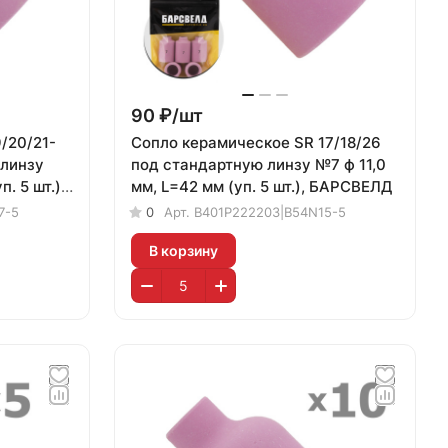
90 ₽/
шт
/20/21-
Сопло керамическое SR 17/18/26
 линзу
под стандартную линзу №7 ф 11,0
. 5 шт.),
мм, L=42 мм (уп. 5 шт.), БАРСВЕЛД
7-5
0
Арт.
B401P222203|B54N15-5
В корзину