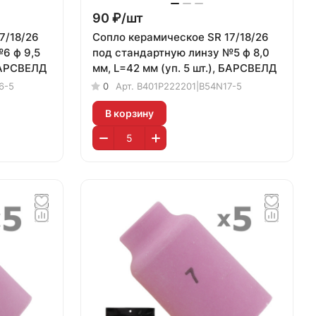
90 ₽/
шт
7/18/26
Сопло керамическое SR 17/18/26
6 ф 9,5
под стандартную линзу №5 ф 8,0
 БАРСВЕЛД
мм, L=42 мм (уп. 5 шт.), БАРСВЕЛД
6-5
0
Арт.
B401P222201|B54N17-5
В корзину