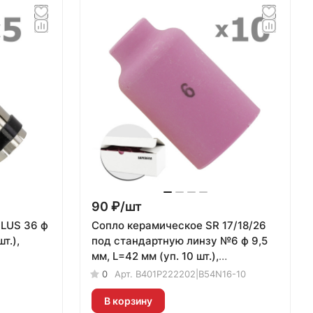
90 ₽/
шт
PLUS 36 ф
Сопло керамическое SR 17/18/26
т.),
под стандартную линзу №6 ф 9,5
мм, L=42 мм (уп. 10 шт.),
БАРСВЕЛД
0
Арт.
B401P222202|B54N16-10
В корзину