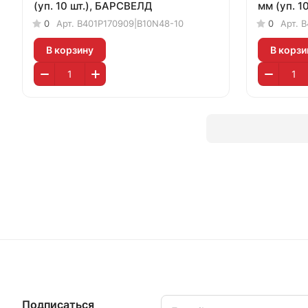
(уп. 10 шт.), БАРСВЕЛД
мм (уп. 1
0
Арт.
B401P170909|B10N48-10
0
Арт.
B
В корзину
В корзи
Подписаться