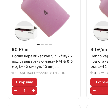
90 ₽/
шт
90 ₽/
шт
Сопло керамическое SR 17/18/26
Сопло ке
под стандартную линзу №4 ф 6,5
под стан
мм, L=42 мм (уп. 10 шт.),
мм, L=42 м
БАРСВЕЛД
БАРСВЕЛ
0
Арт.
B401P222200|B54N18-10
0
Арт.
B
В корзину
В корзи