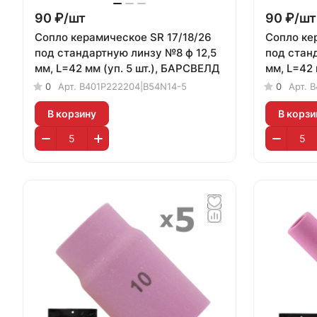
90 ₽/
шт
90 ₽/
шт
Сопло керамическое SR 17/18/26
Сопло ке
под стандартную линзу №8 ф 12,5
под стан
мм, L=42 мм (уп. 5 шт.), БАРСВЕЛД
мм, L=42 
0
Арт.
B401P222204|B54N14-5
0
Арт.
B
В корзину
В корзи