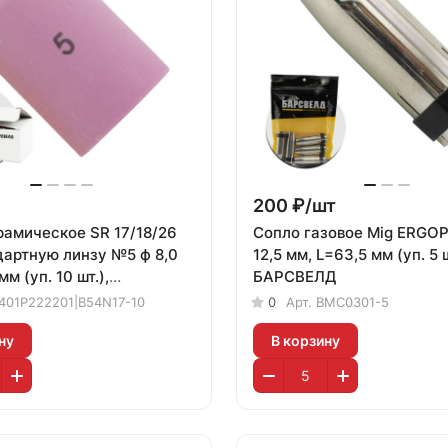
200 ₽/
шт
рамическое SR 17/18/26
Сопло газовое Mig ERGO
дартную линзу №5 ф 8,0
12,5 мм, L=63,5 мм (уп. 5 ш
м (уп. 10 шт.),
БАРСВЕЛД
Д
401P222201|B54N17-10
0
Арт.
BMC0301-5
ну
В корзину