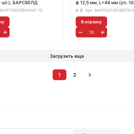
0 шт.), БАРСВЕЛД
ф 12,5 мм, L=48 мм (уп. 10 
БАРСВЕЛД
401P170910|B10N47-10
0
Арт.
B401P201452|B57N7
ну
В корзину
Загрузить еще
1
2