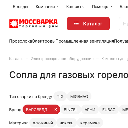
Бренды
Компания
Контакты
Помощь
Бло
Каталог
Проволока
Электроды
Промышленная вентиляция
Полуа
–
–
Каталог
Электросварочное оборудование
Комплектующи
Сопла для газовых горе
Тип сварки по бренду
TIG
MIG/MAG
Бренд
БАРСВЕЛД
BINZEL
АГНИ
FUBAG
ME
Материал
алюминий
никель
керамика