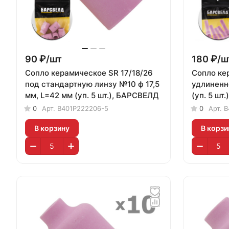
90 ₽/
шт
180 ₽/
ш
Сопло керамическое SR 17/18/26
Сопло ке
под стандартную линзу №10 ф 17,5
удлиненн
мм, L=42 мм (уп. 5 шт.), БАРСВЕЛД
(уп. 5 шт
0
Арт.
B401P222206-5
0
Арт.
B
В корзину
В корзи