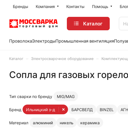
Бренды
Компания
Контакты
Помощь
Бло
Каталог
Проволока
Электроды
Промышленная вентиляция
Полуа
–
–
Каталог
Электросварочное оборудование
Комплектующи
Сопла для газовых горел
Тип сварки по бренду
MIG/MAG
Бренд
Ильницкий з-д
БАРСВЕЛД
BINZEL
АГ
Материал
алюминий
никель
керамика