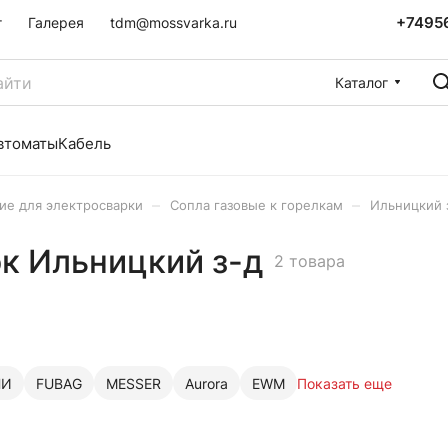
+7495
г
Галерея
tdm@mossvarka.ru
Каталог
втоматы
Кабель
–
–
е для электросварки
Сопла газовые к горелкам
Ильницкий 
ок Ильницкий з-д
2 товара
НИ
FUBAG
MESSER
Aurora
EWM
Показать еще