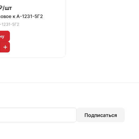
₽/
шт
зовое к А-1231-5Г2
-1231-5Г2
ну
Подписаться