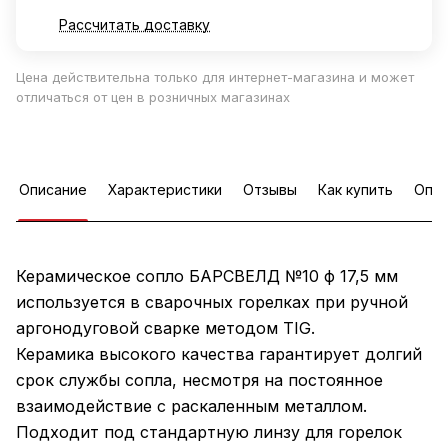
Рассчитать доставку
Цена действительна только для интернет-магазина и может
отличаться от цен в розничных магазинах
Описание
Характеристики
Отзывы
Как купить
Опла
Керамическое сопло БАРСВЕЛД №10 ф 17,5 мм
используется в сварочных горелках при ручной
аргонодуговой сварке методом TIG.
Керамика высокого качества гарантирует долгий
срок службы сопла, несмотря на постоянное
взаимодействие с раскаленным металлом.
Подходит под стандартную линзу для горелок