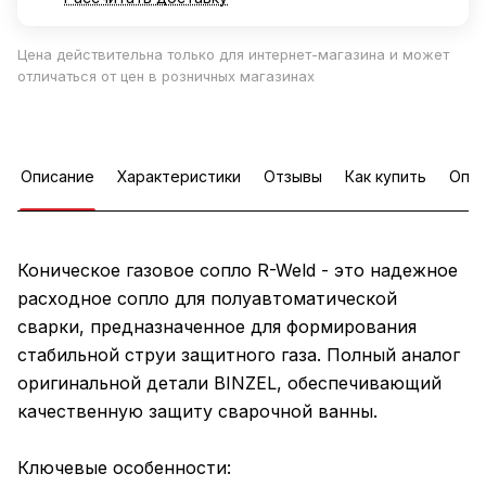
Цена действительна только для интернет-магазина и может
отличаться от цен в розничных магазинах
Описание
Характеристики
Отзывы
Как купить
Опла
Коническое газовое сопло R-Weld - это надежное
расходное сопло для полуавтоматической
сварки, предназначенное для формирования
стабильной струи защитного газа. Полный аналог
оригинальной детали BINZEL, обеспечивающий
качественную защиту сварочной ванны.
Ключевые особенности: