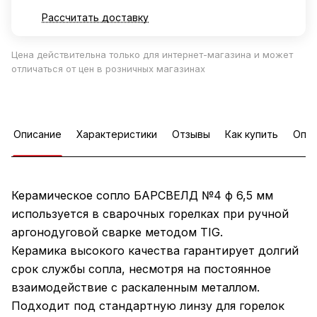
Рассчитать доставку
Цена действительна только для интернет-магазина и может
отличаться от цен в розничных магазинах
Описание
Характеристики
Отзывы
Как купить
Опла
Керамическое сопло БАРСВЕЛД №4 ф 6,5 мм
используется в сварочных горелках при ручной
аргонодуговой сварке методом TIG.
Керамика высокого качества гарантирует долгий
срок службы сопла, несмотря на постоянное
взаимодействие с раскаленным металлом.
Подходит под стандартную линзу для горелок